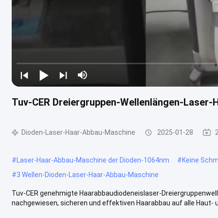
Tuv-CER Dreiergruppen-Wellenlängen-Laser-
Dioden-Laser-Haar-Abbau-Maschine
2025-01-28
#
Laser-Haar-Abbau-Maschine der Dioden-1064nm
#
Keine Schm
#
3 Wellen-Dioden-Laser-Haar-Abbau-Maschine
Tuv-CER genehmigte Haarabbaudiodeneislaser-Dreiergruppenwelle
nachgewiesen, sicheren und effektiven Haarabbau auf alle Haut- un