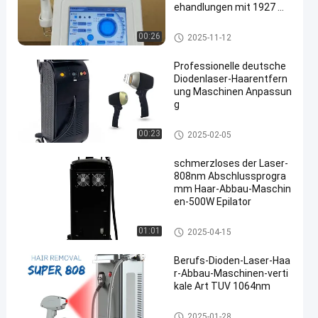
ehandlungen mit 1927 We
llenlänge Faserlaser
Dioden-Laser-Haar-Abbau-Mas
00:26
2025-11-12
chine
Professionelle deutsche
Diodenlaser-Haarentfern
ung Maschinen Anpassun
g
Dioden-Laser-Haar-Abbau-Mas
00:23
2025-02-05
chine
schmerzloses der Laser-
808nm Abschlussprogra
mm Haar-Abbau-Maschin
en-500W Epilator
Dioden-Laser-Haar-Abbau-Mas
01:01
2025-04-15
chine
Berufs-Dioden-Laser-Haa
r-Abbau-Maschinen-verti
kale Art TUV 1064nm
Dioden-Laser-Haar-Abbau-Mas
2025-01-28