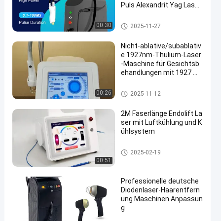
Puls Alexandrit Yag Laser
Haarentfernung Maschin
e
Langpulse-Laser-Haarentfernu
00:30
2025-11-27
ng
Nicht-ablative/subablativ
e 1927nm-Thulium-Laser
-Maschine für Gesichtsb
ehandlungen mit 1927 We
llenlänge Faserlaser
Dioden-Laser-Haar-Abbau-Mas
00:26
2025-11-12
chine
2M Faserlänge Endolift La
ser mit Luftkühlung und K
ühlsystem
Laser-Lipolyse-Maschine
2025-02-19
00:51
Professionelle deutsche
Diodenlaser-Haarentfern
ung Maschinen Anpassun
g