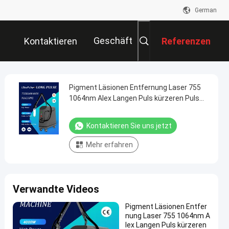
German
Geschäft
Kontaktieren
Referenzen
Sie Uns
Pigment Läsionen Entfernung Laser 755
1064nm Alex Langen Puls kürzeren Puls
Alexandrit Yag Laser Haarentfernung
Maschine
Kontaktieren Sie uns jetzt
Mehr erfahren
Verwandte Videos
Pigment Läsionen Entfer
nung Laser 755 1064nm A
lex Langen Puls kürzeren