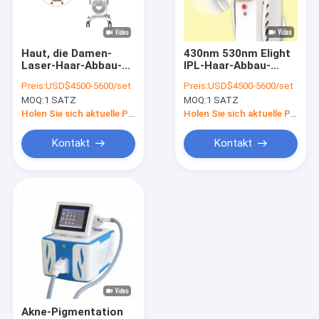
Werksbesichtigung
Qualitätskontrolle
Haut, die Damen-
430nm 530nm Elight
Laser-Haar-Abbau-
IPL-Haar-Abbau-
Kontakt mit uns
Maschine 1400W
Maschine 1400W
Preis:
USD$4500-5600/set
Preis:
USD$4500-5600/set
weiß wird
MOQ:
1 SATZ
MOQ:
1 SATZ
Neuigkeiten
Holen Sie sich aktuelle Preis
Holen Sie sich aktuelle Preis
Bitte um ein Angebot
Kontakt
Kontakt
Shop
Dioden-Laser-Haar-Abbau-Maschine
Dreifacher Wellenlängen-Laser-Haar-Abbau
IPL-Haar-Abbau-Maschine
Akne-Pigmentation