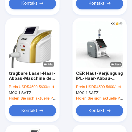
Kontakt
Kontakt
tragbare Laser-Haar-
CER Haut-Verjüngung
Abbau-Maschine der
IPL-Haar-Abbau-
Dioden-480nm für
Maschine 420nm
Preis:
USD$4500-5600/set
Preis:
USD$4500-5600/set
anhebende
1500W
MOQ:
1 SATZ
MOQ:
1 SATZ
Gesichtshaut
Holen Sie sich aktuelle Preis
Holen Sie sich aktuelle Preis
Kontakt
Kontakt