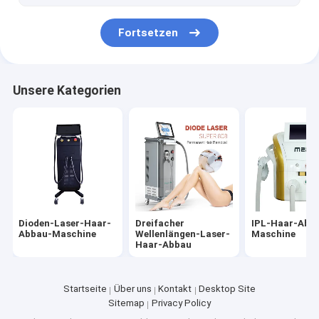
Saugwalze, die Maschine abnimmt
Fortsetzen
Sauerstoff Jet Machine
Microdermabrasions-Maschine
Unsere Kategorien
Laser-Lipolyse-Maschine
Dioden-Laser-Haar-
Dreifacher
IPL-Haar-Abb
Abbau-Maschine
Wellenlängen-Laser-
Maschine
Haar-Abbau
Startseite
Über uns
Kontakt
Desktop Site
Sitemap
Privacy Policy