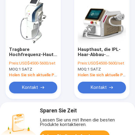
Tragbare
Haupthaut, die IPL-
Hochfrequenz-Haut,
Haar-Abbau-
die Maschine 560nm
Maschine 640nm zu
Preis:
USD$4500-5600/set
Preis:
USD$4500-5600/set
590nm festzieht
1200nm festzieht
MOQ:
1 SATZ
MOQ:
1 SATZ
Holen Sie sich aktuelle Preis
Holen Sie sich aktuelle Preis
Kontakt
Kontakt
Sparen Sie Zeit
Lassen Sie uns mit Ihnen die besten
Produkte kontaktieren.