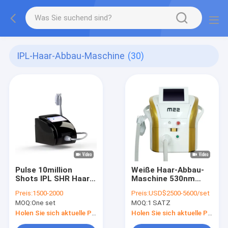
IPL-Haar-Abbau-Maschine
(30)
Pulse 10million
Weiße Haar-Abbau-
Shots IPL SHR Haare
Maschine 530nm
entfernen Maschine
100W IPL-430nm
Preis:
1500-2000
Preis:
USD$2500-5600/set
mit 9 Filtern
MOQ:
One set
MOQ:
1 SATZ
Holen Sie sich aktuelle Preis
Holen Sie sich aktuelle Preis