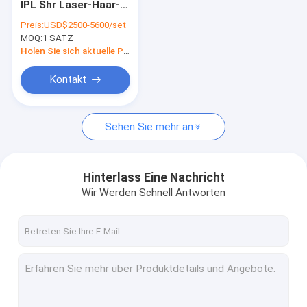
IPL Shr Laser-Haar-
Langpulse-Laser-Haarentfernung
Abbau 750 zu 950nm
Preis:
USD$2500-5600/set
MOQ:
CO2 Bruchlaser-Maschine
1 SATZ
Holen Sie sich aktuelle Preis
Picosekunden-Laser-Maschine
Kontakt
HIFU-Maschine
Sehen Sie mehr an
PDT-Maschinen
Microneedlings-Maschine
Hinterlass Eine Nachricht
EMS-Körperskulpturmaschine
Wir Werden Schnell Antworten
Hochfrequenz-Ausrüstungen
Cryolipolysis-Maschine
Antifalten-Maschinen