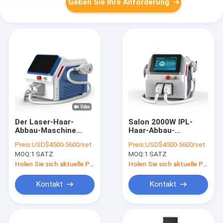
Geben Sie Ihre Anforderung
Der Laser-Haar-
Salon 2000W IPL-
Abbau-Maschine
Haar-Abbau-
480nm Frauen SGS
Maschine
Preis:
USD$4500-5600/set
Preis:
USD$4500-5600/set
1500W
Multifunktions
MOQ:
1 SATZ
MOQ:
1 SATZ
Holen Sie sich aktuelle Preis
Holen Sie sich aktuelle Preis
Kontakt
Kontakt