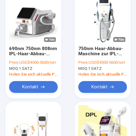
690nm 750nm 808nm
750nm Haar-Abbau-
IPL-Haar-Abbau-
Maschine zur IPL-
Haut-Verjüngung
1200nm weiß
Preis:
USD$4500-5600/set
Preis:
USD$4500-5600/set
MOQ:
1 SATZ
MOQ:
1 SATZ
Holen Sie sich aktuelle Preis
Holen Sie sich aktuelle Preis
Kontakt
Kontakt
Zu Hause
Produkte
Über uns