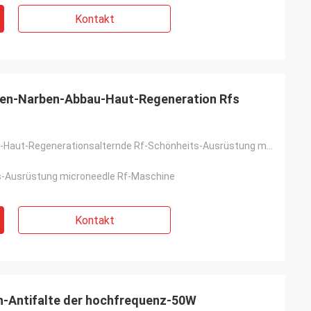
Kontakt
nen-Narben-Abbau-Haut-Regeneration Rfs
Narben-Abbau-Haut-Regenerationsalternde Rf-Schönheits-Ausrüstung microneedle Rf-Antimaschine für Kli
s-Ausrüstung microneedle Rf-Maschine
Kontakt
-Antifalte der hochfrequenz-50W