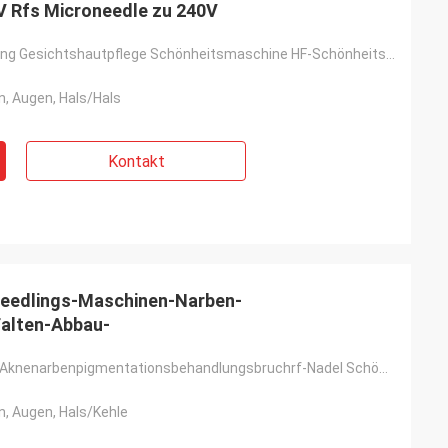
 Rfs Microneedle zu 240V
50W HF-Leistung Gesichtshautpflege Schönheitsmaschine HF-Schönheitsgeräte Anti-Falten
n, Augen, Hals/Hals
Kontakt
eedlings-Maschinen-Narben-
alten-Abbau-
verringern Sie Aknenarbenpigmentationsbehandlungsbruchrf-Nadel Schönheits-Ausrüstung für das Wiederv
n, Augen, Hals/Kehle