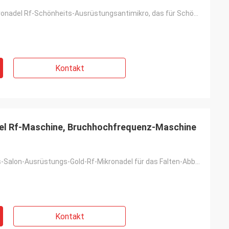
Alterndes Mikronadel Rf-Schönheits-Ausrüstungsantimikro, das für Schönheits-Klinik needling ist
Kontakt
del Rf-Maschine, Bruchhochfrequenz-Maschine
Rf-Schönheits-Salon-Ausrüstungs-Gold-Rf-Mikronadel für das Falten-Abbau-Haut-Festziehen
Kontakt