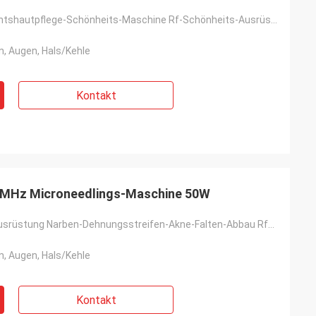
Energie-Gesichtshautpflege-Schönheits-Maschine Rf-Schönheits-Ausrüstungs-Antifalte Rf-50W
n, Augen, Hals/Kehle
Kontakt
MHz Microneedlings-Maschine 50W
Schönheits-Ausrüstung Narben-Dehnungsstreifen-Akne-Falten-Abbau Rfs Microneedle für das Wiederverkau
n, Augen, Hals/Kehle
Kontakt