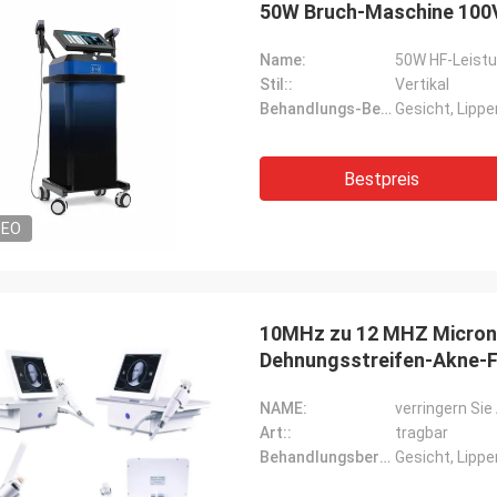
50W Bruch-Maschine 100V
Name:
Stil::
Vertikal
Behandlungs-Bereich::
Gesicht, Lippe
Bestpreis
DEO
10MHz zu 12 MHZ Micron
Dehnungsstreifen-Akne-F
NAME:
Art::
tragbar
Behandlungsbereich::
Gesicht, Lippe