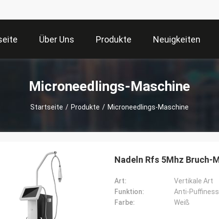
seite
Über Uns
Produkte
Neuigkeiten
Microneedlings-Maschine
Startseite
/
Produkte
/
Microneedlings-Maschine
Nadeln Rfs 5Mhz Bruch-M
Art:
Vertikale Art
Funktion:
Anti-Puffines
Farbe:
Weiß