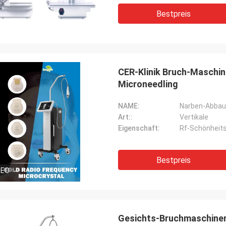
Bestpreis
CER-Klinik Bruch-Maschi
Microneedling
NAME:
Art::
Vertikale
Eigenschaft:
Rf-Schönheit
Bestpreis
DEO
Gesichts-Bruchmaschinen