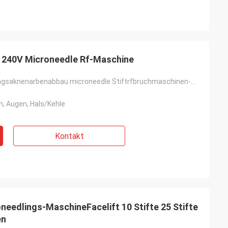
 240V Microneedle Rf-Maschine
Hautverjüngungsaknenarbenabbau microneedle Stiftrfbruchmaschinen-Mikronadel für Verkauf
n, Augen, Hals/Kehle
Kontakt
needlings-MaschineFacelift 10 Stifte 25 Stifte
en