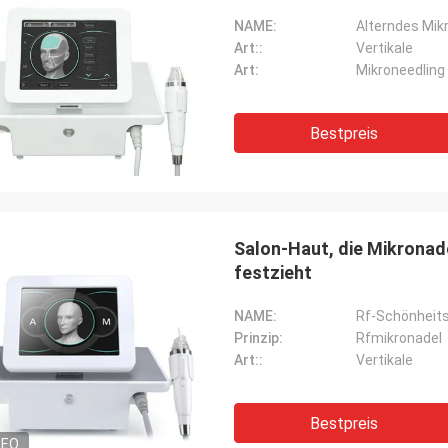
NAME:
Art::
Vertikale
Art:
Mikroneedling
Bestpreis
Salon-Haut, die Mikrona
festzieht
NAME:
Prinzip:
Rfmikronadel
Art::
Vertikale
Bestpreis
DEO