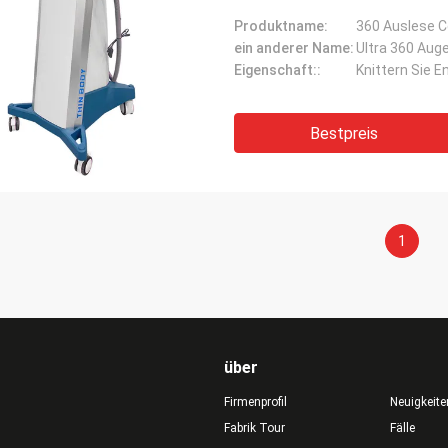
Produktname:
360 Auslese C
ein anderer Name:
Ultra 360 Aug
Eigenschaft::
Knittern Sie E
Bestpreis
1
über
Firmenprofil
Neuigkeite
Fabrik Tour
Fälle