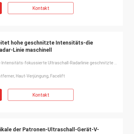
Kontakt
itet hohe geschnitzte Intensitäts-die
adar-Linie maschinell
Tragbare hohe Intensitäts-fokussierte Ultraschall-Radarlinie geschnitzte Antifaltenmaschine
ntferner, Haut-Verjüngung, Facelift
Kontakt
kale der Patronen-Ultraschall-Gerät-V-