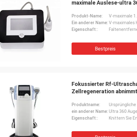
maximale Auslese-ultra 3
Produkt-Name:
V-maximale 1
Ein anderer Name:
V-maximales 
Eigenschaft::
Faltenentferne
Bestpreis
Fokussierter Rf-Ultrascha
Zellregeneration abnimm
Produktname:
ein anderer Name:
Ultra 360 Aug
Eigenschaft::
Knittern Sie E