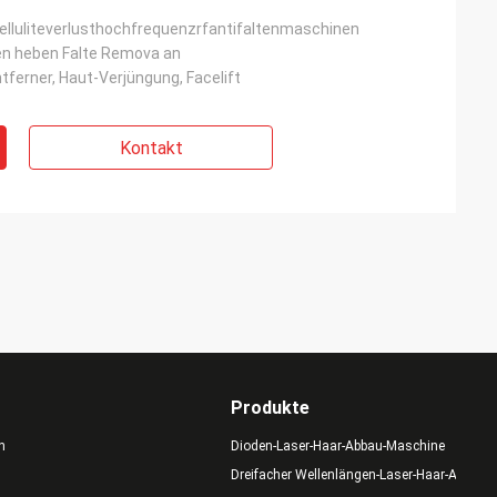
elluliteverlusthochfrequenzrfantifaltenmaschinen
en heben Falte Remova an
ntferner, Haut-Verjüngung, Facelift
Kontakt
Produkte
n
Dioden-Laser-Haar-Abbau-Maschine
Dreifacher Wellenlängen-Laser-Haar-Abbau