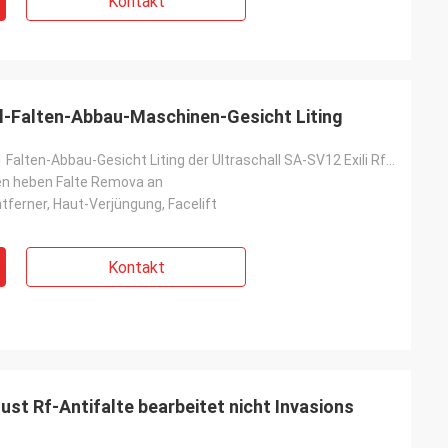
Kontakt
all-Falten-Abbau-Maschinen-Gesicht Liting
Tragbare 2 in 1 Falten-Abbau-Gesicht Liting der Ultraschall SA-SV12 Exili Rf-Cellulite-Verlust-Ausle
en heben Falte Remova an
ntferner, Haut-Verjüngung, Facelift
Kontakt
lust Rf-Antifalte bearbeitet nicht Invasions