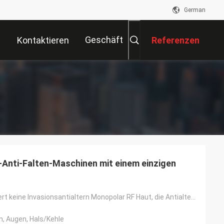
German
Geschäft
Kontaktieren
Referenzen
Sie Uns
g-Anti-Falten-Maschinen mit einem einzigen
Magisch knittert keine Invasionsantialtern Monopolar RF Haut, die Antialtern festzieht, Abbaugesicht
n, Augen, Hals/Kehle