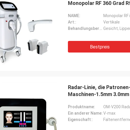
Monopolar RF 360 Grad Rf-
NAME:
Art::
Vertikale
Behandlungsbereich::
Gesicht, Lippe
Bestpreis
Radar-Linie, die Patronen
Maschinen-1.5mm 3.0mm 
Produktname:
Ein anderer Name:
V-max
Eigenschaft::
Faltenentferne