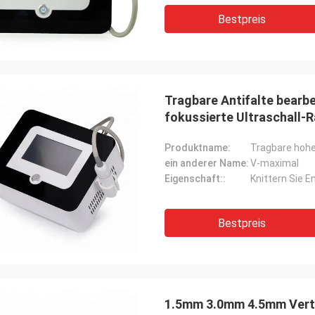
Bestpreis
Tragbare Antifalte bearbe
fokussierte Ultraschall-R
Produktname:
ein anderer Name:
V-maximal
Eigenschaft::
Knittern Sie E
Bestpreis
1.5mm 3.0mm 4.5mm Verti