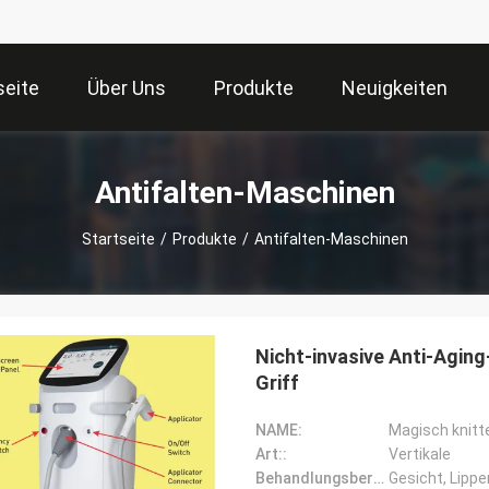
seite
Über Uns
Produkte
Neuigkeiten
Antifalten-Maschinen
Startseite
/
Produkte
/
Antifalten-Maschinen
Nicht-invasive Anti-Agin
Griff
NAME:
Art::
Vertikale
Behandlungsbereich::
Gesicht, Lippe