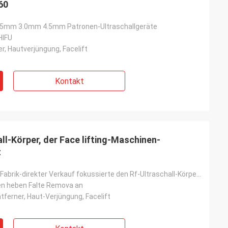
60
.5mm 3.0mm 4.5mm Patronen-Ultraschallgeräte
HIFU
r, Hautverjüngung, Facelift
Kontakt
ll-Körper, der Face lifting-Maschinen-
t
Ursprüngliche Fabrik-direkter Verkauf fokussierte den Rf-Ultraschall-Körper, der Face lifting-Maschi
en heben Falte Remova an
ntferner, Haut-Verjüngung, Facelift