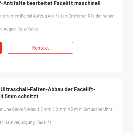
Antifalte bearbeitet Facelift maschinell
Monopolar RF instrumentFacial Aufzug Antifalten-Entferner Rfs der behandlungs-Maschinen-360, der Mas
n, Augen, Hals/Kehle
Kontakt
-Ultraschall-Falten-Abbau der Facelift-
4.5mm schnitzt
OM-V200 Radar Line Carve V-Max 1,5 mm 3,0 mm 4,5 mm Kartusche Ultraschall-Faltenentfernungs-Facelift
r, Hautverjüngung, Facelift