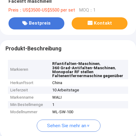
Facelift maschinell
Preis：US$3500-US$5500 per set
MOQ：1
Bestpreis
Kontakt
Produkt-Beschreibung
,
Rfantifalten-Maschinen
,
360 Grad-Antifalten-Maschinen
Markieren
Monopolar RF stellen
Faltenentfernermaschine gegenüber
Herkunftsort
China
Lieferzeit
10 Arbeitstage
Markenname
WALI
Min Bestellmenge
1
Modellnummer
WL-SW-100
Sehen Sie mehr an