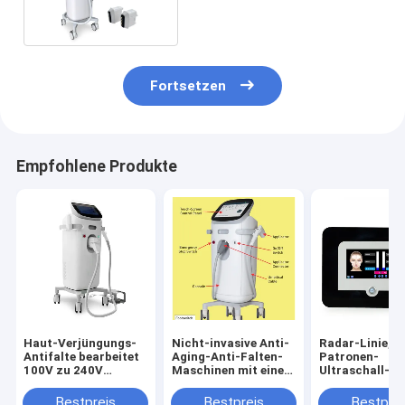
Fortsetzen
Empfohlene Produkte
Haut-Verjüngungs-
Nicht-invasive Anti-
Radar-Linie, d
Antifalte bearbeitet
Aging-Anti-Falten-
Patronen-
100V zu 240V
Maschinen mit einem
Ultraschall-Fa
maschinell
einzigen Griff
Abbau der Face
Maschinen-1
Bestpreis
Bestpreis
Bestprei