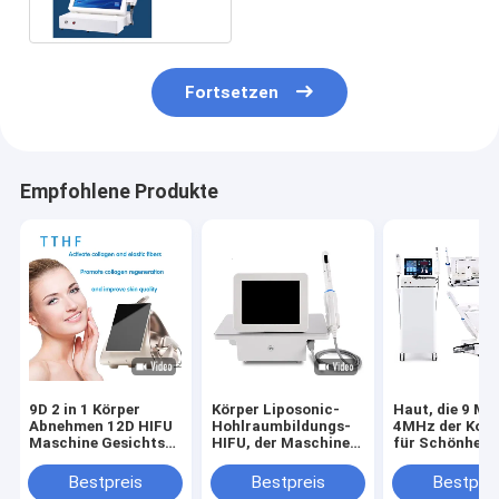
Maschinen-110V
Fortsetzen
Empfohlene Produkte
9D 2 in 1 Körper
Körper Liposonic-
Haut, die 9 Ma
Abnehmen 12D HIFU
Hohlraumbildungs-
4MHz der Kop
Maschine Gesichts
HIFU, der Maschine
für Schönheit
Haut Lifting
für die fette
Mitte festzieh
Auflösung
Bestpreis
Bestpreis
Bestprei
schmerzlos abnimmt