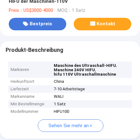
HIFU der Maschinen-110V
Preis：US$3000-4000
MOQ：1 Satz
Bestpreis
Kontakt
Produkt-Beschreibung
,
Maschine des Ultraschall-HIFU
Markieren
,
Maschine 240V HIFU
hifu 110V Ultraschallmaschine
Herkunftsort
China
Lieferzeit
7-10 Arbeitstage
Markenname
WALI
Min Bestellmenge
1 Satz
Modellnummer
HIFU100
Sehen Sie mehr an