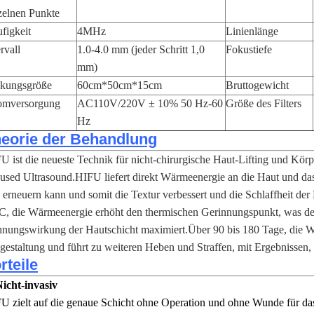
zelnen Punkte
figkeit
4MHz
Linienlänge
ervall
1.0-4.0 mm (jeder Schritt 1,0
Fokustiefe
mm)
kungsgröße
60cm*50cm*15cm
Bruttogewicht
omversorgung
AC110V/220V ± 10% 50 Hz-60
Größe des Filters
Hz
eorie der Behandlung
U ist die neueste Technik für nicht-chirurgische Haut-Lifting und Körpe
used Ultrasound.HIFU liefert direkt Wärmeenergie an die Haut und da
 erneuern kann und somit die Textur verbessert und die Schlaffheit d
C, die Wärmeenergie erhöht den thermischen Gerinnungspunkt, was de
nungswirkung der Hautschicht maximiert.Über 90 bis 180 Tage, die Wu
estaltung und führt zu weiteren Heben und Straffen, mit Ergebnissen, d
rteile
Nicht-invasiv
U zielt auf die genaue Schicht ohne Operation und ohne Wunde für d