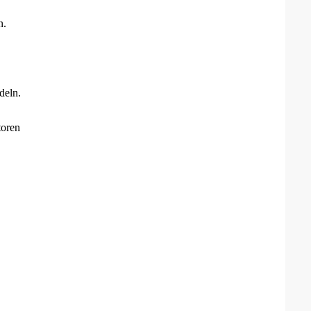
n.
deln.
toren