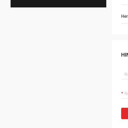
Her
HI