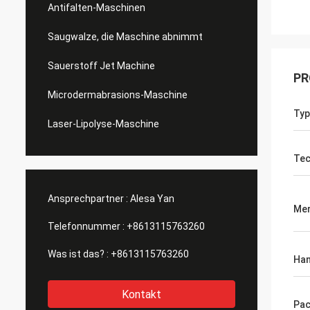
Antifalten-Maschinen
Saugwalze, die Maschine abnimmt
Sauerstoff Jet Machine
PR
Microdermabrasions-Maschine
Typ
Laser-Lipolyse-Maschine
Tec
Ansprechpartner :
Alesa Yan
Me
Telefonnummer :
+8613115763260
Was ist das? :
+8613115763260
Han
Kontakt
Pac