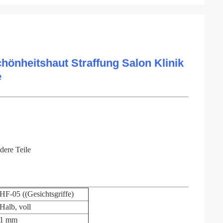
chönheitshaut Straffung Salon Klinik
e
ere Teile
HF-05 ((Gesichtsgriffe)
Halb, voll
1 mm