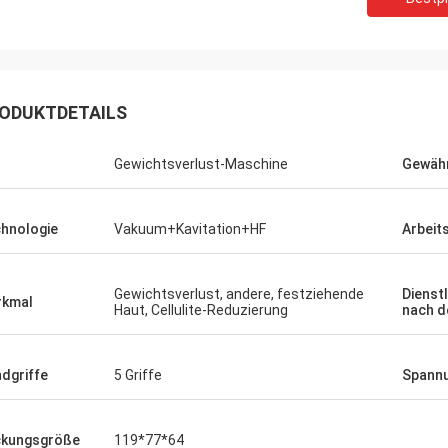
ODUKTDETAILS
Gewichtsverlust-Maschine
Gewähr
hnologie
Vakuum+Kavitation+HF
Arbeit
Gewichtsverlust, andere, festziehende
Dienst
rkmal
Haut, Cellulite-Reduzierung
nach d
dgriffe
5 Griffe
Spann
kungsgröße
119*77*64