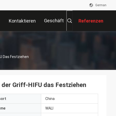
German
Geschäft
Kontaktieren
Referenzen
Sie Uns
FU Das Festziehen
 der Griff-HIFU das Festziehen
sort
China
ame
WALI