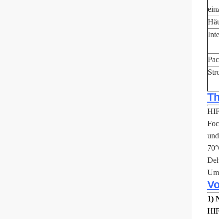
ein
Häu
Int
Pac
Str
Th
HIF
Foc
und
70°
Deh
Umg
Vo
1) 
HIF