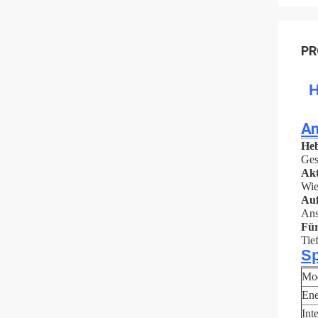
PR
H
A
Heb
Ges
Akt
Wie
Auf
Ans
Für
Tie
Sp
Mod
Ene
Int