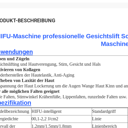
ODUKT-BESCHREIBUNG
IFU-Maschine professionelle Gesichtslift S
Maschin
nwendungen
en und Zügeln
ichtslifting und Hautverengung, Stirn, Gesicht und Hals
ivieren von Kollagen
derherstellen der Hautelastik, Anti-Aging
heben von Laxität der Haut
pannung der Haut Lockerung um die Augen Wange Haut Kinn und and
 alle möglichen Falten geeignet
fe Falten, Stirnwinkel Krähenfüße, Lippenfalten, runzelnde Falten usw.
ezifikation
ellbezeichnung
HIFU-intelligent
Standardgriff
rgiedichte
00,1-2,2 J/cm2
Linie
ervall der
1.2mm/1.5mm/1.8mm
Linienbereich