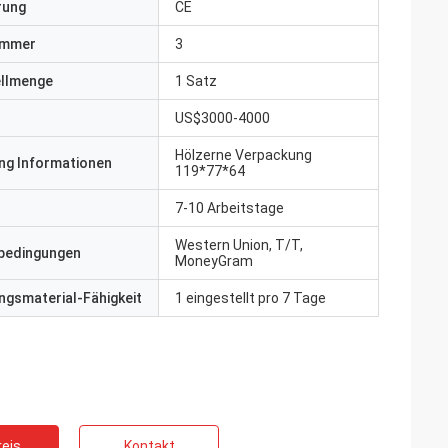
erung
CE
ummer
3
ellmenge
1 Satz
US$3000-4000
Hölzerne Verpackung
ng Informationen
119*77*64
7-10 Arbeitstage
Western Union, T/T,
bedingungen
MoneyGram
gsmaterial-Fähigkeit
1 eingestellt pro 7 Tage
eis
Kontakt