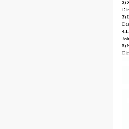
2) 
Die
3) 
Das
4.L
Jed
5) 
Die