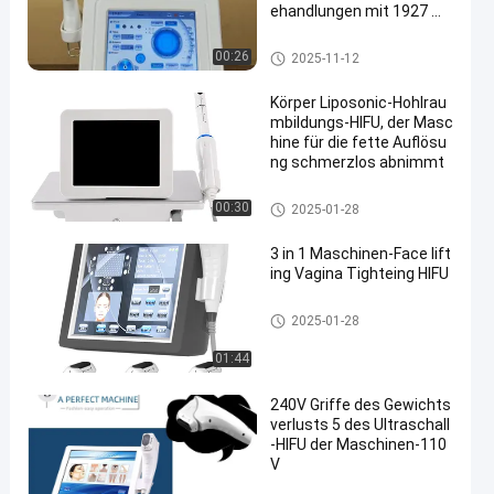
ehandlungen mit 1927 We
llenlänge Faserlaser
Dioden-Laser-Haar-Abbau-Mas
00:26
2025-11-12
chine
Körper Liposonic-Hohlrau
mbildungs-HIFU, der Masc
hine für die fette Auflösu
ng schmerzlos abnimmt
HIFU-Maschine
00:30
2025-01-28
3 in 1 Maschinen-Face lift
ing Vagina Tighteing HIFU
HIFU-Maschine
2025-01-28
01:44
240V Griffe des Gewichts
verlusts 5 des Ultraschall
-HIFU der Maschinen-110
V