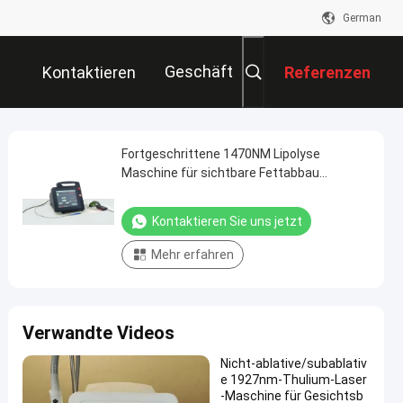
German
Geschäft
Kontaktieren
Referenzen
Sie Uns
Fortgeschrittene 1470NM Lipolyse
Maschine für sichtbare Fettabbau
Verbesserte Hautfarbe Doppelkinn
Kontaktieren Sie uns jetzt
Mehr erfahren
Verwandte Videos
Nicht-ablative/subablativ
e 1927nm-Thulium-Laser
-Maschine für Gesichtsb