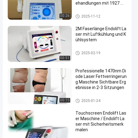
ehandlungen mit 1927 We
llenlänge Faserlaser
Dioden-Laser-Haar-Abbau-Mas
00:26
2025-11-12
chine
2M Faserlänge Endolift La
ser mit Luftkühlung und K
ühlsystem
Laser-Lipolyse-Maschine
2025-02-19
00:51
Professionelle 1470nm Di
ode Laser Fettverringerun
g Maschine Sichtbare Erg
ebnisse in 2-3 Sitzungen
Laser-Lipolyse-Maschine
00:15
2025-01-24
Touchscreen Endolift Las
er Maschine / Endolift La
ser mit Sicherheitsmerk
malen