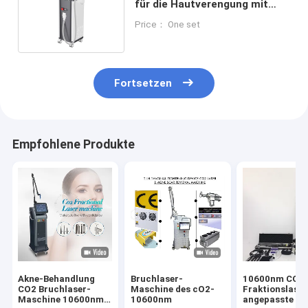
für die Hautverengung mit
verstellbarer Pulsdauer
Price： One set
Fortsetzen
Empfohlene Produkte
Akne-Behandlung
Bruchlaser-
10600nm CO2
CO2 Bruchlaser-
Maschine des cO2-
Fraktionslase
Maschine 10600nm
10600nm
angepasste Im