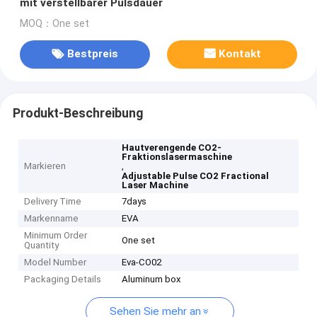
mit verstellbarer Pulsdauer
MOQ：One set
Bestpreis
Kontakt
Produkt-Beschreibung
Hautverengende CO2-
Fraktionslasermaschine
Markieren
,
Adjustable Pulse CO2 Fractional
Laser Machine
Delivery Time
7days
Markenname
EVA
Minimum Order
One set
Quantity
Model Number
Eva-CO02
Packaging Details
Aluminum box
Sehen Sie mehr an