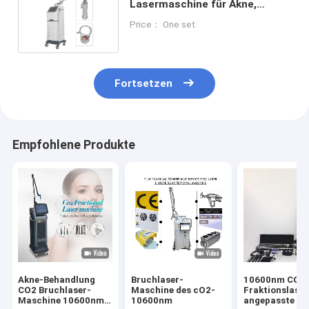
Lasermaschine für Akne,
Narben, Altersflecken und
Price： One set
Vaginalverjüngung
Fortsetzen
Empfohlene Produkte
Akne-Behandlung
Bruchlaser-
10600nm CO2
CO2 Bruchlaser-
Maschine des cO2-
Fraktionslase
Maschine 10600nm
10600nm
angepasste Im