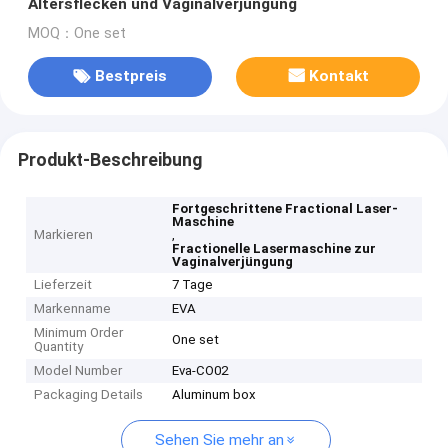
Altersflecken und Vaginalverjüngung
MOQ：One set
Bestpreis
Kontakt
Produkt-Beschreibung
Fortgeschrittene Fractional Laser-
Maschine
Markieren
,
Fractionelle Lasermaschine zur
Vaginalverjüngung
Lieferzeit
7 Tage
Markenname
EVA
Minimum Order
One set
Quantity
Model Number
Eva-CO02
Packaging Details
Aluminum box
Sehen Sie mehr an