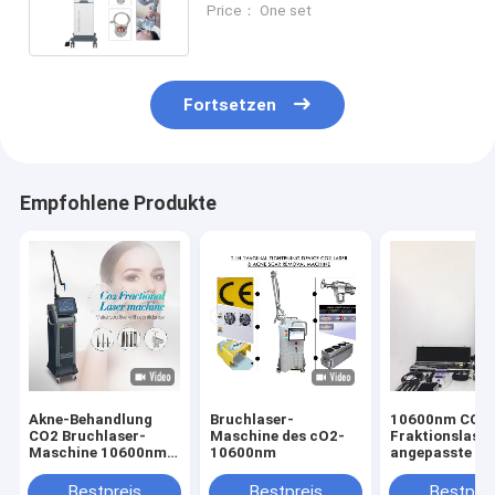
Price： One set
Fortsetzen
Empfohlene Produkte
Akne-Behandlung
Bruchlaser-
10600nm CO2
CO2 Bruchlaser-
Maschine des cO2-
Fraktionslase
Maschine 10600nm
10600nm
angepasste Im
40W
und
Leistungsnive
Bestpreis
Bestpreis
Bestprei