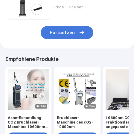
Frauen Anpassbare Impulse und
Price： One set
Leistung
Fortsetzen
Empfohlene Produkte
Akne-Behandlung
Bruchlaser-
10600nm CO2
CO2 Bruchlaser-
Maschine des cO2-
Fraktionslase
Maschine 10600nm
10600nm
angepasste Im
40W
und