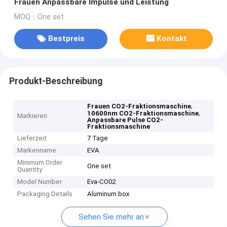
Frauen Anpassbare Impulse und Leistung
MOQ：One set
Bestpreis
Kontakt
Produkt-Beschreibung
,
Frauen CO2-Fraktionsmaschine
,
10600nm CO2-Fraktionsmaschine
Markieren
Anpassbare Pulse CO2-
Fraktionsmaschine
Lieferzeit
7 Tage
Markenname
EVA
Minimum Order
One set
Quantity
Model Number
Eva-CO02
Packaging Details
Aluminum box
Sehen Sie mehr an