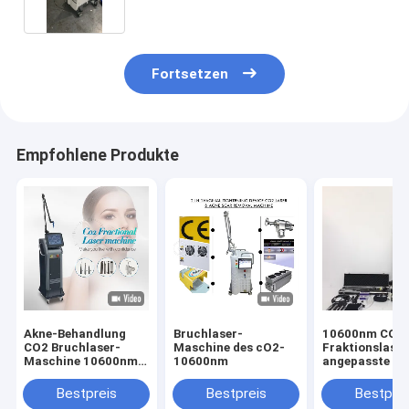
Fortsetzen
Empfohlene Produkte
Akne-Behandlung
Bruchlaser-
10600nm CO2
CO2 Bruchlaser-
Maschine des cO2-
Fraktionslase
Maschine 10600nm
10600nm
angepasste Im
40W
und
Leistungsnive
Bestpreis
Bestpreis
Bestprei