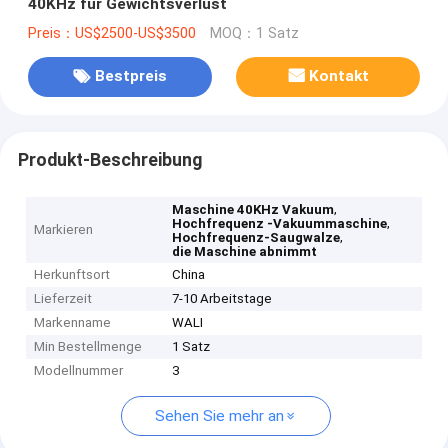
40KHz für Gewichtsverlust
Preis：US$2500-US$3500
MOQ：1 Satz
Bestpreis
Kontakt
Produkt-Beschreibung
,
Maschine 40KHz Vakuum
,
Hochfrequenz -Vakuummaschine
Markieren
,
Hochfrequenz-Saugwalze
die Maschine abnimmt
Herkunftsort
China
Lieferzeit
7-10 Arbeitstage
Markenname
WALI
Min Bestellmenge
1 Satz
Modellnummer
3
Sehen Sie mehr an