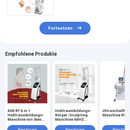
Hochfrequenz 40KHz für
Gewichtsverlust
Fortsetzen
Empfohlene Produkte
40K Rf 6 in 1
Hohlraumbildungs-
Ultraschallho
Hohlraumbildungs-
Körper-Sculpting
Maschine Rfs
Maschine mit dem
Maschine 60HZ
Lipo Laser-Körper-
40KHZ 110V 220V
Abnehmen
Bestpreis
Bestpreis
Bestprei