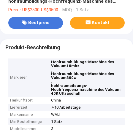
hohlraumbildungs-Hochfrequenz-Maschine des
Vakuum40k Ultraschall
Preis：US$2500-US$3500
MOQ：1 Satz
Bestpreis
Kontakt
Produkt-Beschreibung
Hohlraumbildungs-Maschine des
Vakuum10mhz
,
Hohlraumbildungs-Maschine des
Markieren
Vakuum300w
,
hohlraumbildungs-
Hochfrequenzmaschine des Vakuum
40K Ultraschall
Herkunftsort
China
Lieferzeit
7-10 Arbeitstage
Markenname
WALI
Min Bestellmenge
1 Satz
Modellnummer
3