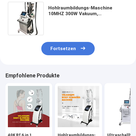
Hohlraumbildungs-Maschine
10MHZ 300W Vakuum,
hohlraumbildungs-Hochfrequenz-
Maschine des Vakuum40k
Ultraschall
Fortsetzen
Empfohlene Produkte
40K Rf 6 in 1
Hohlraumbildungs-
Ultraschallho