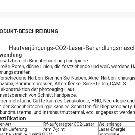
ODUKT-BESCHREIBUNG
Hautverjüngungs-CO2-Laser-Behandlungsmasch
wendung
insatzbereich Bruchbehandlung handpiece:
Große Poren, dünne Linien, die festziehende und weiß werdene Hau
nungsstreifen.
Verschiedene Narben: Brennen Sie Narben, Akne-Narben, chirurg
oasma, Sommersprossen, Altersflecke, Sun-Stellen, CAMLS.
Rekonstruktion der photoaging Haut.
Einsatzbereich von Schnitt handpiece:
Über mehrfache Griffe kann es Gynäkologie, HNO, Neurologie und
In der Schönheitschirurgie kann es Schnitten für Blepharoplast
bundmuttermal und Intrahautmuttermal, etc. angepasst werden
ezifikation
er-Art
Rf-aufgeregter CO2-Laser
Wellenlänge
ahln-Lieferung
Arm 7-joint
Laser-Energie
ische Strahln-Qualität
TEM
Spotgröße