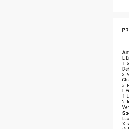
PR
An
L E
1. 
Deh
2. 
Chl
3. 
ll 
1. 
2. 
Ver
Sp
Las
Str
Opt