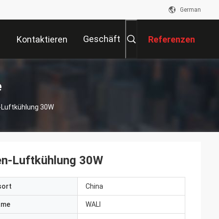
German
Geschäft
Kontaktieren
Referenzen
Sie Uns
e
-Luftkühlung 30W
en-Luftkühlung 30W
sort
China
ame
WALI