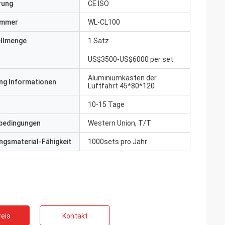
erung
CE ISO
ummer
WL-CL100
ellmenge
1 Satz
US$3500-US$6000 per set
Aluminiumkasten der
ng Informationen
Luftfahrt 45*80*120
10-15 Tage
bedingungen
Western Union, T/T
gsmaterial-Fähigkeit
1000sets pro Jahr
eis
Kontakt