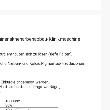
inenaknenarbenabbau-Klinikmaschine
t, enthäuten sich zu lösen (tiefe Falten),
ische Narben- und Keloid.Pigmented-Hautläsionen:
 Chirurgie angepasst werden.
y, Haut-Umbauten und Ingrown Nägel,
.
10600nm
30W
80um-2000um