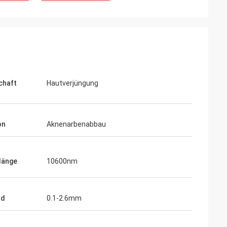
chaft
Hautverjüngung
on
Aknenarbenabbau
länge
10600nm
nd
0.1-2.6mm