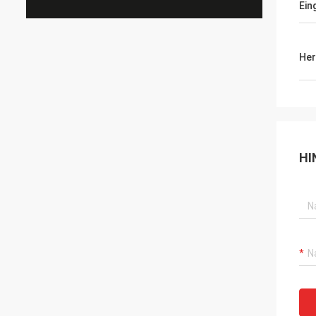
Ein
Her
HI