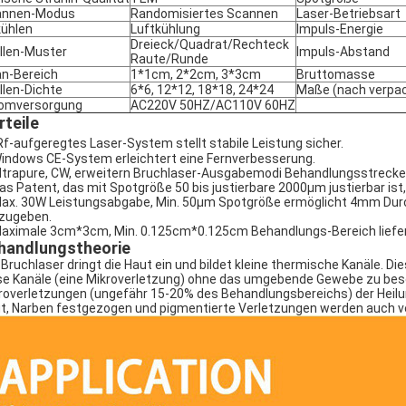
annen-Modus
Randomisiertes Scannen
Laser-Betriebsart
ühlen
Luftkühlung
Impuls-Energie
Dreieck/Quadrat/Rechteck
llen-Muster
Impuls-Abstand
Raute/Runde
n-Bereich
1*1cm, 2*2cm, 3*3cm
Bruttomasse
llen-Dichte
6*6, 12*12, 18*18, 24*24
Maße (nach verpac
omversorgung
AC220V 50HZ/AC110V 60HZ
rteile
Rf-aufgeregtes Laser-System stellt stabile Leistung sicher.
Windows CE-System erleichtert eine Fernverbesserung.
Ultrapure, CW, erweitern Bruchlaser-Ausgabemodi Behandlungsstrecke
Das Patent, das mit Spotgröße 50 bis justierbare 2000μm justierbar ist,
Max. 30W Leistungsabgabe, Min. 50μm Spotgröße ermöglicht 4mm Dur
izugeben.
Maximale 3cm*3cm, Min. 0.125cm*0.125cm Behandlungs-Bereich liefer
handlungstheorie
 Bruchlaser dringt die Haut ein und bildet kleine thermische Kanäle. D
se Kanäle (eine Mikroverletzung) ohne das umgebende Gewebe zu bes
roverletzungen (ungefähr 15-20% des Behandlungsbereichs) der Heilu
t, Narben festgezogen und pigmentierte Verletzungen werden auch v