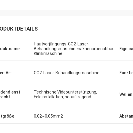
ODUKTDETAILS
Hautverjüngungs-CO2-Laser-
oduktname
Behandlungsmaschinenaknenarbenabbau-
Eigens
Klinikmaschine
er-Art
CO2-Laser-Behandlungsmaschine
Funkti
dendienst
Technische Videounterstützung,
Wellen
racht
Feldinstallation, beauftragend
tgröße
0.02~0.05mm2
Absta