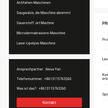
Antifalten-Maschinen
Saugwalze, die Maschine abnimmt
PR
Sauerstoff Jet Machine
Microdermabrasions-Maschine
Pr
Laser-Lipolyse-Maschine
Las
Ansprechpartner :
Alesa Yan
Kun
erb
Telefonnummer :
+8613115763260
Was ist das? :
+8613115763260
Spo
Kontakt