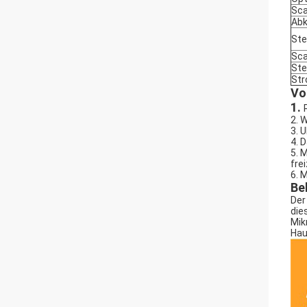
Sc
Abk
Ste
Sca
Ste
Str
Vo
1.
2. 
3. 
4. 
5. 
fre
6. 
Be
Der
die
Mik
Hau