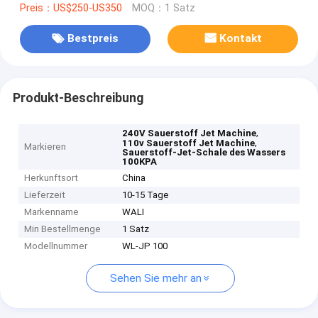
Preis：US$250-US350
MOQ：1 Satz
Bestpreis
Kontakt
Produkt-Beschreibung
,
240V Sauerstoff Jet Machine
,
110v Sauerstoff Jet Machine
Markieren
Sauerstoff-Jet-Schale des Wassers
100KPA
Herkunftsort
China
Lieferzeit
10-15 Tage
Markenname
WALI
Min Bestellmenge
1 Satz
Modellnummer
WL-JP 100
Sehen Sie mehr an