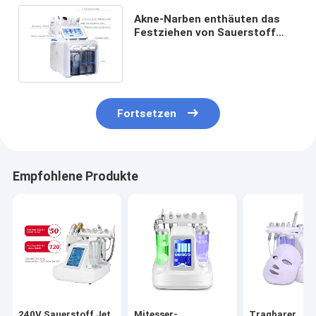
Akne-Narben enthäuten das
Festziehen von Sauerstoff
Hydrafacial-Maschine
SPA20/24/25
Fortsetzen
Empfohlene Produkte
240V Sauerstoff Jet
Mitesser-
Tragbarer