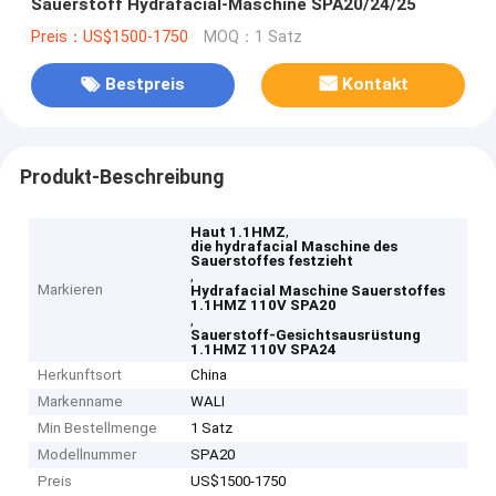
Sauerstoff Hydrafacial-Maschine SPA20/24/25
Preis：US$1500-1750
MOQ：1 Satz
Bestpreis
Kontakt
Produkt-Beschreibung
,
Haut 1.1HMZ
die hydrafacial Maschine des
Sauerstoffes festzieht
,
Markieren
Hydrafacial Maschine Sauerstoffes
1.1HMZ 110V SPA20
,
Sauerstoff-Gesichtsausrüstung
1.1HMZ 110V SPA24
Herkunftsort
China
Markenname
WALI
Min Bestellmenge
1 Satz
Modellnummer
SPA20
Preis
US$1500-1750