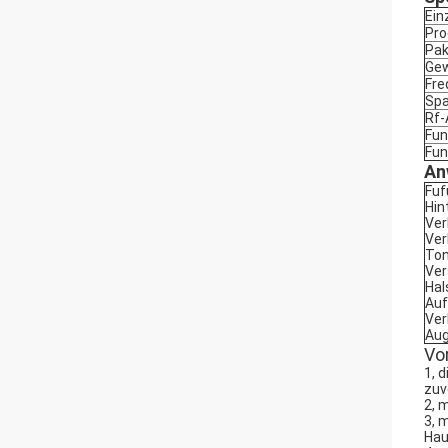
Ein
Pr
Pak
Gew
Fre
Sp
Rf-
Fun
Fun
An
Fuf
Hin
Ver
Ver
Ton
Ver
Hal
Auf
Ver
Aug
Vor
1, 
zuv
2, 
3, 
Hau