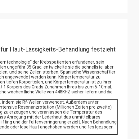
ür Haut-Lässigkeits-Behandlung festzieht
Kerntechnologie“ der Krebspatienten erfundener, sein
len ungefähr 35 Grad, entwickelte sie die schnellste, aber
olen, und seine Zellen sterben. Spanische Wissenschaftler
auch angewendet werden kann. Körpertemperatur zu
n tiefen Körperteilen, und Körpertemperatur ist zu Ihrer
ät 1 Körpers des Grads Zunahmen Ihres bis zum 5-10mal.
hohe wöchentliche Welle von 448KHZ sicher liefern und die
en, indem sie Rf-Wellen verwendet. Außerdem unter
ntensive Resonanzrotation (Millionen Zeiten pro zweite)
ng zu erzeugen und veranlassen die Temperatur des
dass Anregung mit der Lederhaut das unmittelbares
lifting und der Faltenverringerung erzielt. Nach Behandlung
ackende oder lose Haut angehoben werden und festgezogen