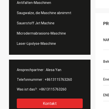
Antifalten-Maschinen
Saugwalze, die Maschine abnimmt
PR
Sauerstoff Jet Machine
Microdermabrasions-Maschine
NA
Laser-Lipolyse-Maschine
Beh
Ansprechpartner :
Alesa Yan
Ene
Telefonnummer :
+8613115763260
Was ist das? :
+8613115763260
EN
Kontakt