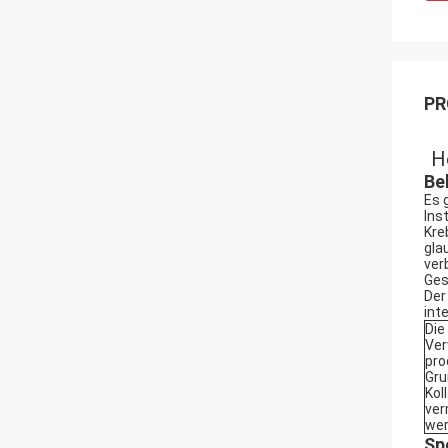
PR
H
Be
Es 
Ins
Kre
gla
ver
Ges
Der
int
Die
Ver
pro
Gru
Kol
ver
wer
Sp