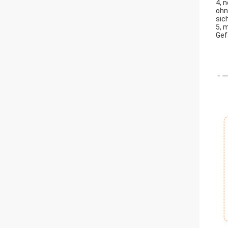
4, 
ohn
sic
5, 
Gef