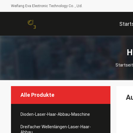
Weifang Eva Electronic Technology Co. , Ltd.
Start
H
Startsei
Alle Produkte
A
Dioden-Laser-Haar-Abbau-Maschine
Dreifacher Wellenlängen-Laser-Haar-
Abbau