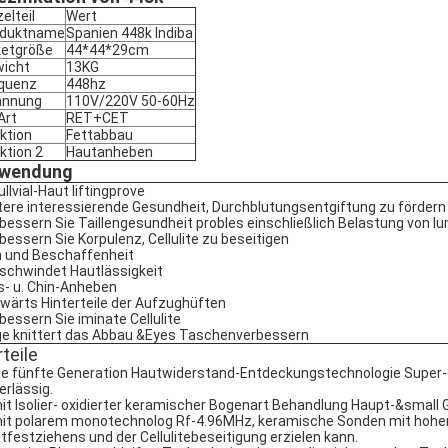
zelteil
Wert
oduktname
Spanien 448k Indiba
etgröße
44*44*29cm
icht
13KG
quenz
448hz
annung
110V/220V 50-60Hz
Art
RET+CET
ktion
Fettabbau
ktion 2
Hautanheben
wendung
ullvial-Haut liftingprove
tere interessierende Gesundheit, Durchblutungsentgiftung zu fördern
bessern Sie Taillengesundheit probles einschließlich Belastung von 
bessern Sie Korpulenz, Cellulite zu beseitigen
 und Beschaffenheit
schwindet Hautlässigkeit
s- u. Chin-Anheben
wärts Hinterteile der Aufzughüften
bessern Sie iminate Cellulite
e knittert das Abbau &Eyes Taschenverbessern
teile
die fünfte Generation Hautwiderstand-Entdeckungstechnologie Super-
erlässig.
mit Isolier- oxidierter keramischer Bogenart Behandlung Haupt-&small 
mit polarem monotechnolog Rf-4.96MHz, keramische Sonden mit hoher 
tfestziehens und der Cellulitebeseitigung erzielen kann.