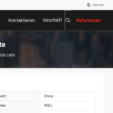
German
Geschäft
Kontaktieren
Referenzen
Sie Uns
te
-100-240V
V
sort
China
ame
WALI