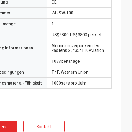
erung
CE
ummer
WL-SW-100
ellmenge
1
US$2800-US$3800 per set
Aluminiumverpacken des
ng Informationen
kastens 25*35*110Aviation
10 Arbeitstage
bedingungen
T/T, Western Union
gsmaterial-Fähigkeit
1000sets pro Jahr
eis
Kontakt