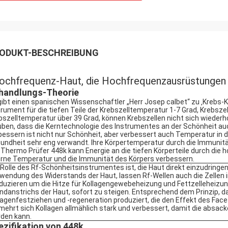
ODUKT-BESCHREIBUNG
ochfrequenz-Haut, die Hochfrequenzausrüstungen f
handlungs-Theorie
gibt einen spanischen Wissenschaftler „Herr Josep calbet“ zu ‚Krebs-
trument für die tiefen Teile der Krebszelltemperatur 1-7 Grad, Krebszel
bszelltemperatur über 39 Grad, können Krebszellen nicht sich wiederh
uben, dass die Kerntechnologie des Instrumentes an der Schönheit 
bessern ist nicht nur Schönheit, aber verbessert auch Temperatur in de
undheit sehr eng verwandt. Ihre Körpertemperatur durch die Immunit
 Thermo Prüfer 448k kann Energie an die tiefen Körperteile durch die 
erne Temperatur und die Immunität des Körpers verbessern.
 Rolle des Rf-Schönheitsinstrumentes ist, die Haut direkt einzudring
wendung des Widerstands der Haut, lassen Rf-Wellen auch die Zellen i
duzieren um die Hitze für Kollagengewebeheizung und Fettzelleheizu
ndanstrichs der Haut, sofort zu steigen. Entsprechend dem Prinzip, 
lagenfestziehen und -regeneration produziert, die den Effekt des Face 
mehrt sich Kollagen allmählich stark und verbessert, damit die abs
den kann.
ezifikation von 448k