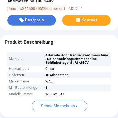
Antimaschine 100-240V
Preis：US$1500-US$2500 per set
MOQ：1
Bestpreis
Kontakt
Produkt-Beschreibung
Alternde Hochfrequenzantimaschine
Markieren
,
,
Salonhochfrequenzmaschine
Schönheitsgerät Rf-240V
Herkunftsort
China
Lieferzeit
10 Arbeitstage
Markenname
WALI
Min Bestellmenge
1
Modellnummer
WL-SW-100
Sehen Sie mehr an