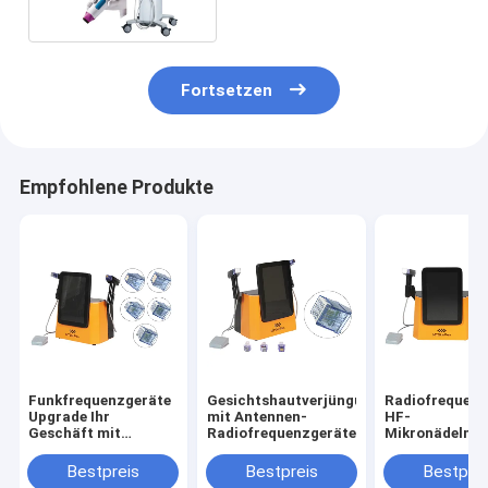
Fortsetzen
Empfohlene Produkte
Funkfrequenzgeräte
Gesichtshautverjüngung
Radiofrequenz
Upgrade Ihr
mit Antennen-
HF-
Geschäft mit
Radiofrequenzgeräten
Mikronädelma
Morpheus 8 Rf
mit 10 12 MHz
Intensitätsbereich 1-
Frequenz und 
Bestpreis
Bestpreis
Bestprei
400mj 110V/220V
Frequenz