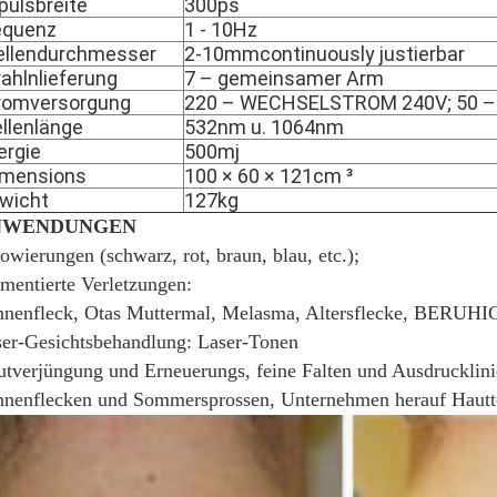
pulsbreite
300ps
equenz
1 - 10Hz
ellendurchmesser
2-10mmcontinuously justierbar
rahlnlieferung
7 – gemeinsamer Arm
romversorgung
220 – WECHSELSTROM 240V; 50 –
llenlänge
532nm u.
1064nm
ergie
500mj
mensions
100 × 60 × 121cm ³
wicht
127kg
NWENDUNGEN
owierungen (schwarz, rot, braun, blau, etc.);
mentierte Verletzungen:
nenfleck, Otas Muttermal, Melasma, Altersflecke, BERUHIG
er-Gesichtsbehandlung: Laser-Tonen
tverjüngung und Erneuerungs, feine Falten und Ausdrucklin
nnenflecken und Sommersprossen, Unternehmen herauf Haut