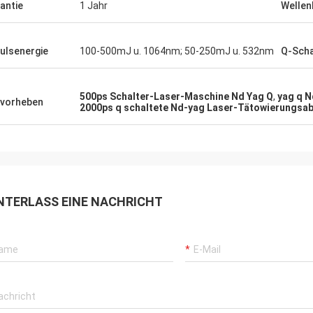
antie
1 Jahr
Wellen
ulsenergie
100-500mJ u. 1064nm; 50-250mJ u. 532nm
Q-Scha
500ps Schalter-Laser-Maschine Nd Yag Q
,
yag q 
vorheben
2000ps q schaltete Nd-yag Laser-Tätowierungsa
NTERLASS EINE NACHRICHT