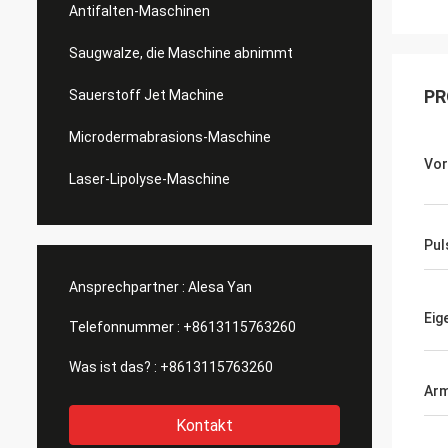
Antifalten-Maschinen
Saugwalze, die Maschine abnimmt
PR
Sauerstoff Jet Machine
Microdermabrasions-Maschine
Vor
Laser-Lipolyse-Maschine
Pul
Ansprechpartner :
Alesa Yan
Eig
Telefonnummer :
+8613115763260
Was ist das? :
+8613115763260
Ar
Kontakt