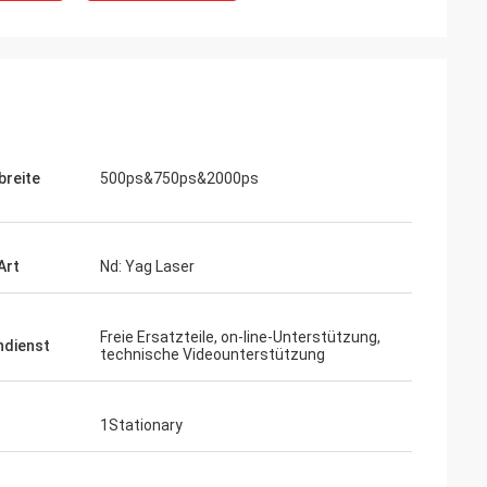
breite
500ps&750ps&2000ps
Art
Nd: Yag Laser
Freie Ersatzteile, on-line-Unterstützung,
dienst
technische Videounterstützung
1Stationary