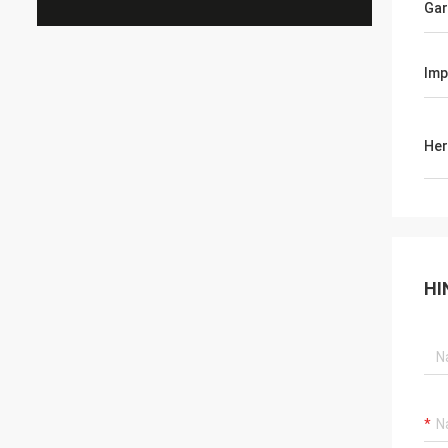
Gar
Imp
Her
HI