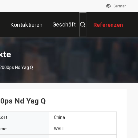
German
Geschäft
Kontaktieren
Referenzen
Sie Uns
kte
 2000ps Nd Yag Q
00ps Nd Yag Q
sort
China
ame
WALI