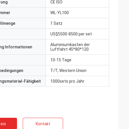
erung
CE ISO
ummer
WL-YL100
ellmenge
1 Satz
US$5500-8500 per set
Aluminiumkasten der
ng Informationen
Luftfahrt 45*80*120
10-15 Tage
bedingungen
T/T, Western Union
gsmaterial-Fähigkeit
1000sets pro Jahr
eis
Kontakt