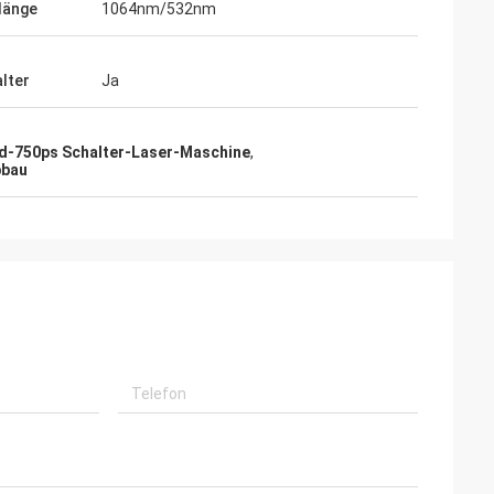
länge
1064nm/532nm
lter
Ja
Nd-750ps Schalter-Laser-Maschine
,
bbau