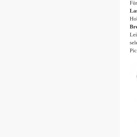
Für
La
Hoh
Bre
Lei
sel
Pi