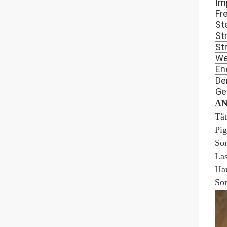
Im
Fr
St
St
St
We
En
De
Ge
A
Tät
Pig
Son
Las
Hau
So