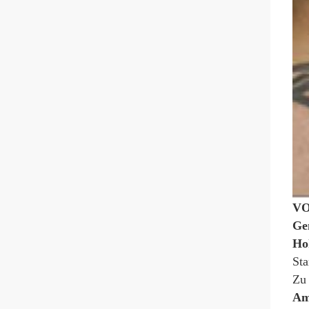
VO
Ge
Hoh
Sta
Zu 
Am