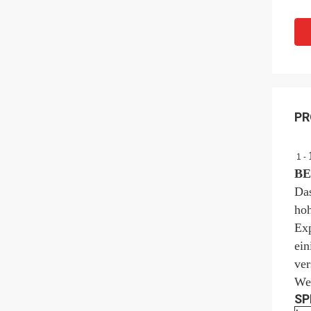
PR
1 -
B
Das
hoh
Exp
ein
ver
Weg
SP