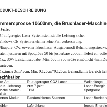
ODUKT-BESCHREIBUNG
mmersprosse 10600nm, die Bruchlaser-Maschin
teile:
Rf-aufgeregtes Laser-System stellt stabile Leistung sicher.
Windows CE-System erleichtert eine Fernverbesserung.
Ultrapure, CW, erweitert Bruchlaser-Ausgabemodi Behandlungsstrecke.
Patent justieren mit Spotgröße 50 bis justierbare 2000μm liefert ein vol
Max. 30W Leistungsabgabe, Min. 50μm Spotgröße ermöglicht 4mm Du
izugeben.
Maximale 3cm*3cm, Min. 0.125cm*0.125cm Behandlungs-Bereich liefer
ezifikation
er-Art
Rf-aufgeregter CO2-Laser
Wellenlänge
ahln-Lieferung
Arm 7-joint
Laser-Energie
ische Strahln-
TEM
Spotgröße
lität
annen-Modus
Randomisiertes Scannen
Laser-Betriebs
ühlen
Luftkühlung
Impuls-Energie