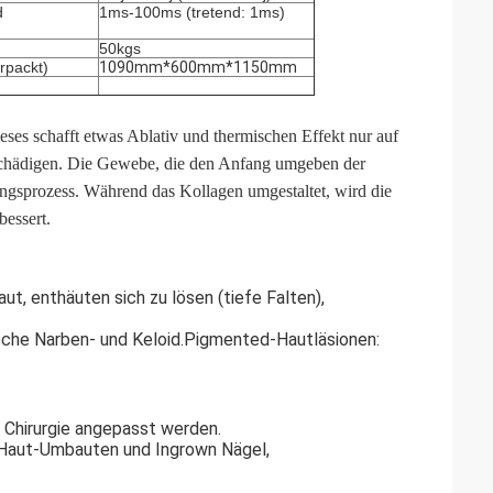
d
1ms-100ms (tretend: 1ms)
50kgs
rpackt)
1090mm*600mm*1150mm
eses schafft etwas Ablativ und thermischen Effekt nur auf
chädigen. Die Gewebe, die den Anfang umgeben der
gsprozess. Während das Kollagen umgestaltet, wird die
essert.
t, enthäuten sich zu lösen (tiefe Falten),
ische Narben- und Keloid.Pigmented-Hautläsionen:
 Chirurgie angepasst werden.
y, Haut-Umbauten und Ingrown Nägel,