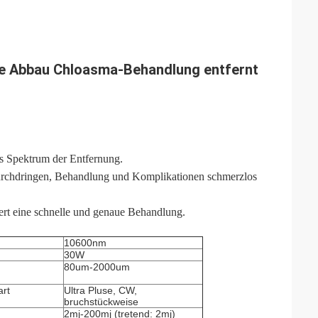
e Abbau Chloasma-Behandlung entfernt
les Spektrum der Entfernung.
rchdringen, Behandlung und Komplikationen schmerzlos
t eine schnelle und genaue Behandlung.
10600nm
30W
80um-2000um
art
Ultra Pluse, CW,
bruchstückweise
2mj-200mj (tretend: 2mj)