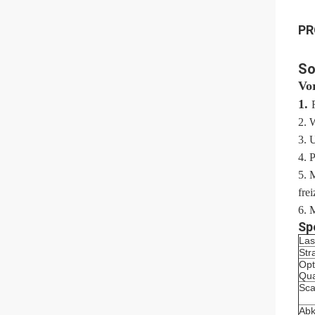
PR
So
Vor
1.
2. 
3. 
4. 
5. 
fre
6. 
Sp
Las
Str
Opt
Qua
Sc
Abk