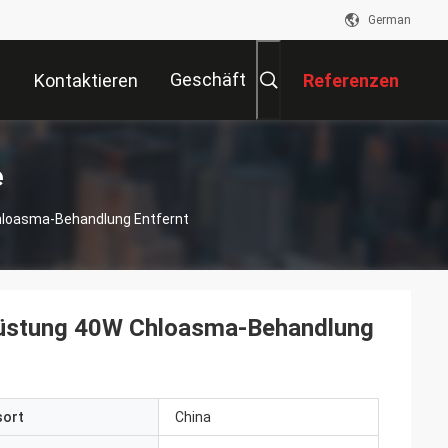
German
Geschäft
Kontaktieren
Referenzen
Sie Uns
e
hloasma-Behandlung Entfernt
rüstung 40W Chloasma-Behandlung
sort
China