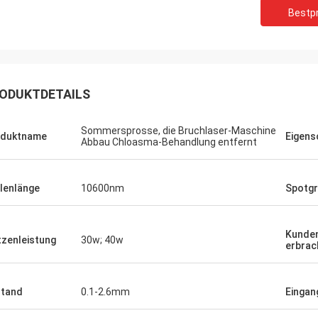
Bestpr
ODUKTDETAILS
Sommersprosse, die Bruchlaser-Maschine
oduktname
Eigens
Abbau Chloasma-Behandlung entfernt
lenlänge
10600nm
Spotg
Kunden
tzenleistung
30w; 40w
erbrac
tand
0.1-2.6mm
Einga