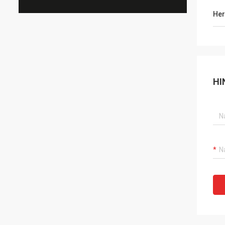
Her
HI