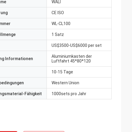
ame
WALI
erung
CE ISO
ummer
WL-CL100
ellmenge
1 Satz
US$3500-US$6000 per set
Aluminiumkasten der
ng Informationen
Luftfahrt 45*80*120
10-15 Tage
bedingungen
Western Union
gsmaterial-Fähigkeit
1000sets pro Jahr