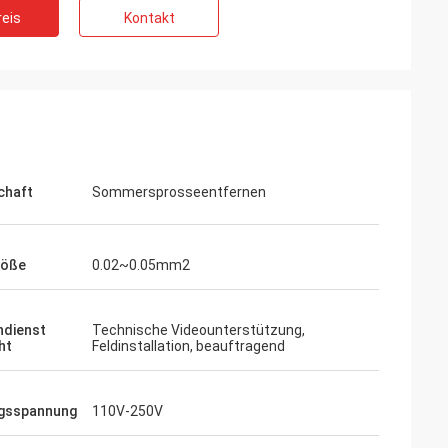
eis
Kontakt
chaft
Sommersprosseentfernen
röße
0.02~0.05mm2
dienst
Technische Videounterstützung,
ht
Feldinstallation, beauftragend
ngsspannung
110V-250V