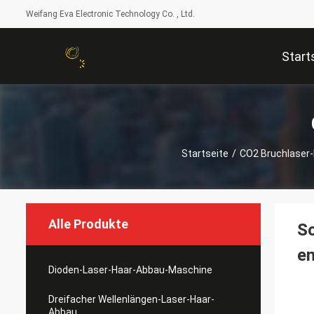
Weifang Eva Electronic Technology Co. , Ltd.
Start
Startseite
/
CO2 Bruchlaser
Alle Produkte
S
en
Dioden-Laser-Haar-Abbau-Maschine
Dreifacher Wellenlängen-Laser-Haar-
Abbau