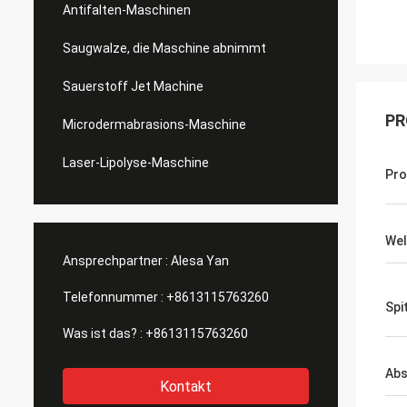
Antifalten-Maschinen
Saugwalze, die Maschine abnimmt
Sauerstoff Jet Machine
PR
Microdermabrasions-Maschine
Laser-Lipolyse-Maschine
Pr
Wel
Ansprechpartner :
Alesa Yan
Telefonnummer :
+8613115763260
Spi
Was ist das? :
+8613115763260
Abs
Kontakt