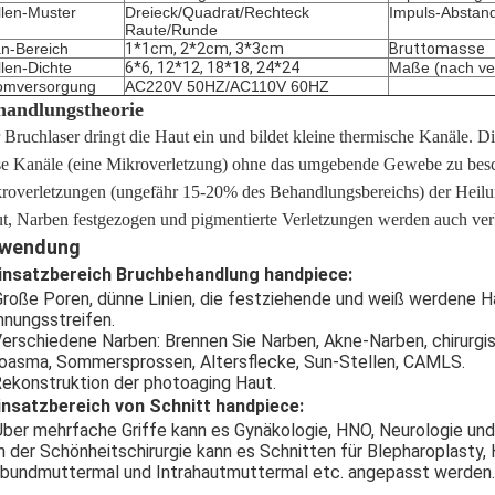
llen-Muster
Dreieck/Quadrat/Rechteck
Impuls-Abstan
Raute/Runde
n-Bereich
1*1cm, 2*2cm, 3*3cm
Bruttomasse
llen-Dichte
6*6, 12*12, 18*18, 24*24
Maße (nach ve
omversorgung
AC220V 50HZ/AC110V 60HZ
handlungstheorie
 Bruchlaser dringt die Haut ein und bildet kleine thermische Kanäle. Di
se Kanäle (eine Mikroverletzung) ohne das umgebende Gewebe zu bes
roverletzungen (ungefähr 15-20% des Behandlungsbereichs) der Heilun
t, Narben festgezogen und pigmentierte Verletzungen werden auch verb
wendung
insatzbereich Bruchbehandlung handpiece:
Große Poren, dünne Linien, die festziehende und weiß werdene Hau
nungsstreifen.
Verschiedene Narben: Brennen Sie Narben, Akne-Narben, chirurg
oasma, Sommersprossen, Altersflecke, Sun-Stellen, CAMLS.
Rekonstruktion der photoaging Haut.
Einsatzbereich von Schnitt handpiece:
Über mehrfache Griffe kann es Gynäkologie, HNO, Neurologie und
In der Schönheitschirurgie kann es Schnitten für Blepharoplast
bundmuttermal und Intrahautmuttermal etc. angepasst werden.