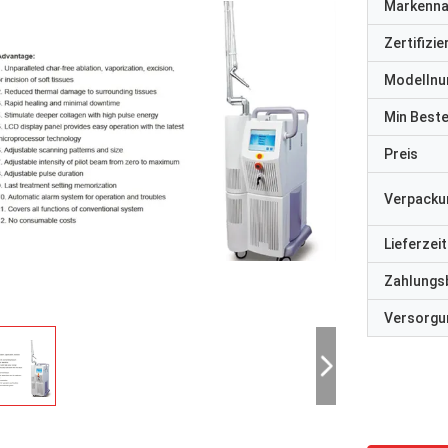
Markenn
Zertifizi
Modelln
Min Best
Preis
Verpacku
Lieferzeit
Zahlungs
Versorgun