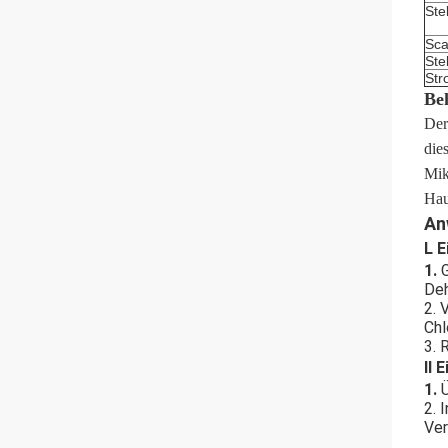
Ste
Sca
Ste
Str
Be
Der
die
Mik
Hau
An
L E
1.
Deh
2. 
Chl
3. 
ll 
1.
2. 
Ver