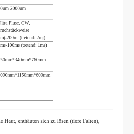
80um-2000um
ltra Pluse, CW,
ruchstückweise
mj-200mj (tretend: 2mj)
ms-100ms (tretend: 1ms)
650mm*340mm*760mm
1090mm*1150mm*600mm
Haut, enthäuten sich zu lösen (tiefe Falten),