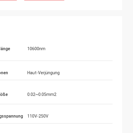
länge
10600nm
onen
Haut-Verjüngung
röße
0.02~0.05mm2
ngsspannung
110V-250V