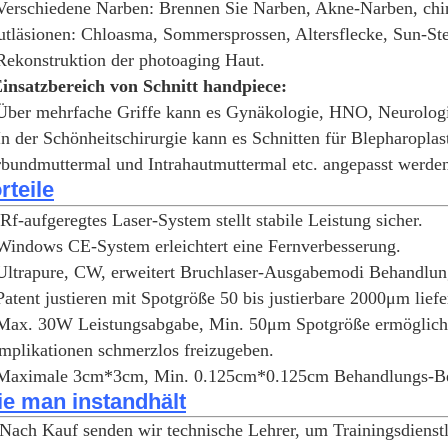
Verschiedene Narben: Brennen Sie Narben, Akne-Narben, chi
tläsionen: Chloasma, Sommersprossen, Altersflecke, Sun-S
Rekonstruktion der photoaging Haut.
Einsatzbereich von Schnitt handpiece:
Über mehrfache Griffe kann es Gynäkologie, HNO, Neurologi
In der Schönheitschirurgie kann es Schnitten für Blepharopl
bundmuttermal und Intrahautmuttermal etc. angepasst werde
rteile
Rf-aufgeregtes Laser-System stellt stabile Leistung sicher.
Windows CE-System erleichtert eine Fernverbesserung.
Ultrapure, CW, erweitert Bruchlaser-Ausgabemodi Behandlun
Patent justieren mit Spotgröße 50 bis justierbare 2000μm lief
 Max. 30W Leistungsabgabe, Min. 50μm Spotgröße ermöglic
plikationen schmerzlos freizugeben.
Maximale 3cm*3cm, Min. 0.125cm*0.125cm Behandlungs-Berei
e man instandhält
Nach Kauf senden wir technische Lehrer, um Trainingsdienstle