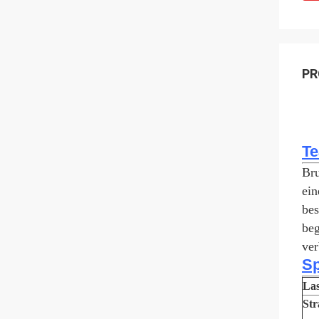
PR
Te
Bru
ein
bes
beg
ver
Sp
Las
Str