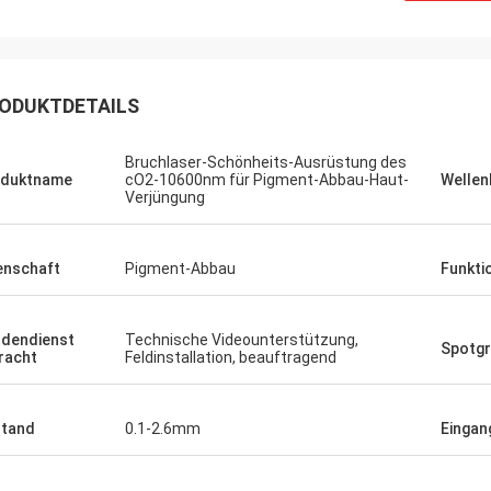
ODUKTDETAILS
Bruchlaser-Schönheits-Ausrüstung des
oduktname
cO2-10600nm für Pigment-Abbau-Haut-
Wellen
Verjüngung
enschaft
Pigment-Abbau
Funkti
dendienst
Technische Videounterstützung,
Spotg
racht
Feldinstallation, beauftragend
tand
0.1-2.6mm
Einga