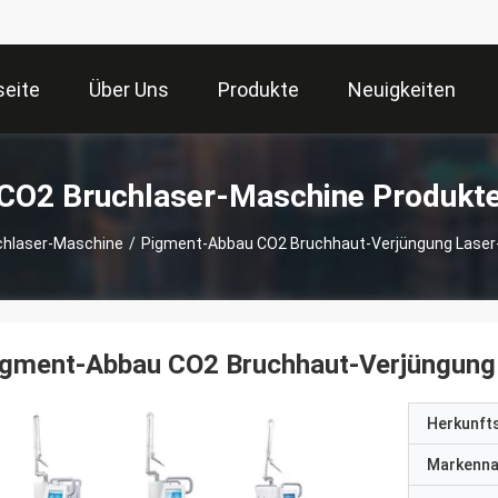
seite
Über Uns
Produkte
Neuigkeiten
CO2 Bruchlaser-Maschine Produkt
chlaser-Maschine
/
Pigment-Abbau CO2 Bruchhaut-Verjüngung Lase
igment-Abbau CO2 Bruchhaut-Verjüngun
Herkunft
Markenn