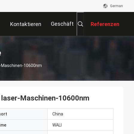
German
Geschäft
Kontaktieren
Referenzen
Sie Uns
e
r-Maschinen-10600nm
g laser-Maschinen-10600nm
sort
China
ame
WALI