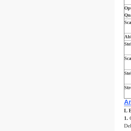
Opt
Qua
Sc
Ab
Ste
Sca
Ste
St
A
L 
1.
Deh