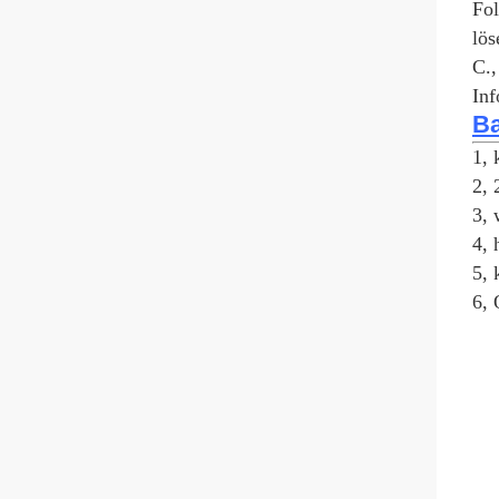
Fol
lös
C.,
Inf
Ba
1, 
2, 
3, 
4,
5, 
6, 