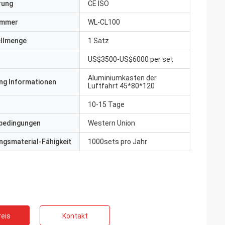
erung
CE ISO
ummer
WL-CL100
ellmenge
1 Satz
US$3500-US$6000 per set
Aluminiumkasten der
ng Informationen
Luftfahrt 45*80*120
10-15 Tage
bedingungen
Western Union
gsmaterial-Fähigkeit
1000sets pro Jahr
eis
Kontakt