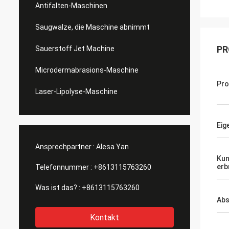
Antifalten-Maschinen
Saugwalze, die Maschine abnimmt
PR
Sauerstoff Jet Machine
Microdermabrasions-Maschine
Pr
Laser-Lipolyse-Maschine
Eig
Ansprechpartner :
Alesa Yan
Kun
erb
Telefonnummer :
+8613115763260
Was ist das? :
+8613115763260
Abs
Kontakt