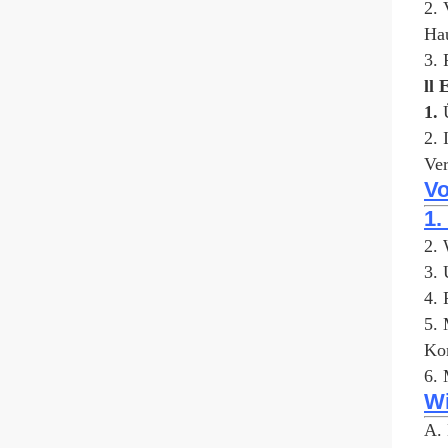
2. 
Hau
3. 
ll 
1.
2. 
Ver
Vo
1.
2. 
3. 
4. 
5.
Kom
6. 
Wi
A. 