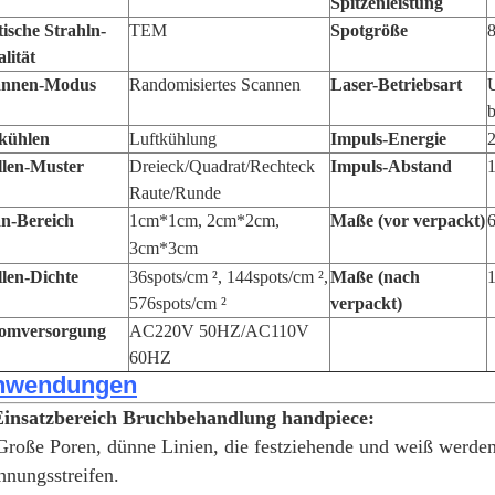
Spitzenleistung
ische Strahln-
TEM
Spotgröße
lität
annen-Modus
Randomisiertes Scannen
Laser-Betriebsart
U
b
kühlen
Luftkühlung
Impuls-Energie
2
llen-Muster
Dreieck/Quadrat/Rechteck
Impuls-Abstand
1
Raute/Runde
n-Bereich
1cm*1cm, 2cm*2cm,
Maße (vor verpackt)
3cm*3cm
llen-Dichte
36spots/cm ², 144spots/cm ²,
Maße (nach
576spots/cm ²
verpackt)
romversorgung
AC220V 50HZ/AC110V
60HZ
nwendungen
Einsatzbereich Bruchbehandlung handpiece:
Große Poren, dünne Linien, die festziehende und weiß werdene 
nungsstreifen.