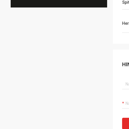
Spi
Her
HI