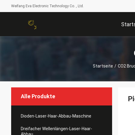
Weifang Eva Electronic Technology Co. , Ltd.
Start
Startseite
/
CO2 Bru
Alle Produkte
P
Dioden-Laser-Haar-Abbau-Maschine
Dreifacher Wellenlängen-Laser-Haar-
Abbau