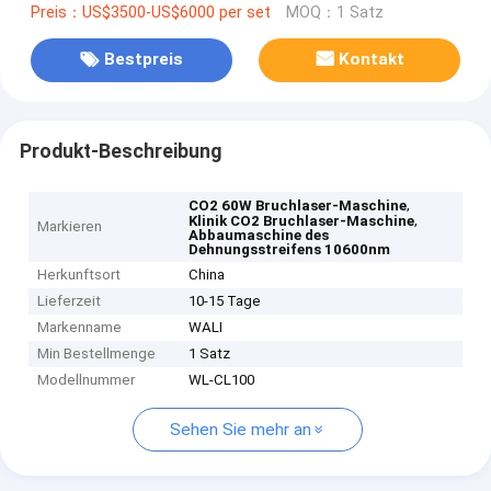
Preis：US$3500-US$6000 per set
MOQ：1 Satz
Bestpreis
Kontakt
Produkt-Beschreibung
,
CO2 60W Bruchlaser-Maschine
,
Klinik CO2 Bruchlaser-Maschine
Markieren
Abbaumaschine des
Dehnungsstreifens 10600nm
Herkunftsort
China
Lieferzeit
10-15 Tage
Markenname
WALI
Min Bestellmenge
1 Satz
Modellnummer
WL-CL100
Sehen Sie mehr an