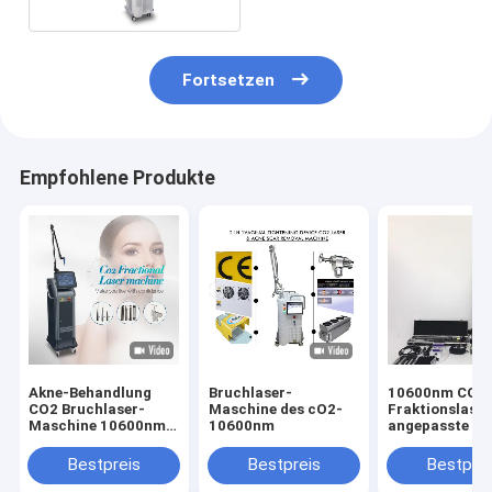
Fortsetzen
Empfohlene Produkte
Akne-Behandlung
Bruchlaser-
10600nm CO2
CO2 Bruchlaser-
Maschine des cO2-
Fraktionslase
Maschine 10600nm
10600nm
angepasste Im
40W
und
Leistungsnive
Bestpreis
Bestpreis
Bestprei