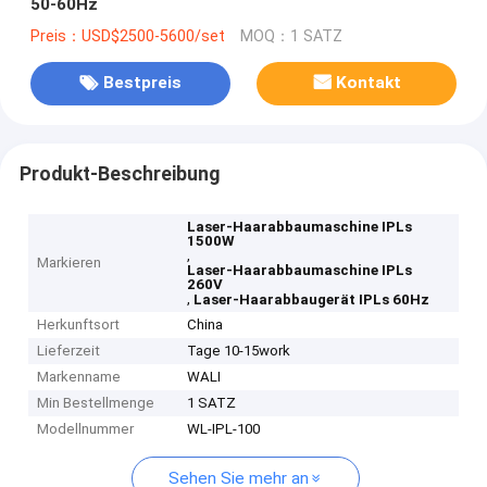
50-60Hz
Preis：USD$2500-5600/set
MOQ：1 SATZ
Bestpreis
Kontakt
Produkt-Beschreibung
Laser-Haarabbaumaschine IPLs
1500W
,
Markieren
Laser-Haarabbaumaschine IPLs
260V
,
Laser-Haarabbaugerät IPLs 60Hz
Herkunftsort
China
Lieferzeit
Tage 10-15work
Markenname
WALI
Min Bestellmenge
1 SATZ
Modellnummer
WL-IPL-100
Sehen Sie mehr an