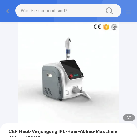
2
/
2
CER Haut-Verjüngung IPL-Haar-Abbau-Maschine