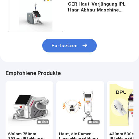
CER Haut-Verjüngung IPL-
Haar-Abbau-Maschine
420nm 1500W
Fortsetzen
Empfohlene Produkte
690nm 750nm
Haut, die Damen-
430nm 530nm 
808nm IPL-Haar-
Laser-Haar-Abbau-
IPL-Haar-Abb