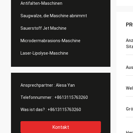
Antifalten-Maschinen
Saugwalze, die Maschine abnimmt
PR
Sauerstoff Jet Machine
Anz
Microdermabrasions-Maschine
Sit
Laser-Lipolyse-Maschine
Aus
Ansprechpartner :
Alesa Yan
Wel
Telefonnummer :
+8613115763260
Grö
Was ist das? :
+8613115763260
Kontakt
Her