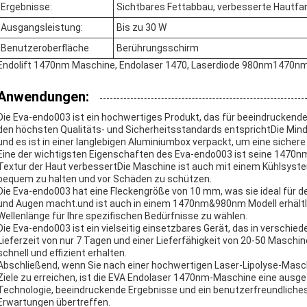
Ergebnisse:
Sichtbares Fettabbau, verbesserte Hautfar
Ausgangsleistung:
Bis zu 30 W
Benutzeroberfläche
Berührungsschirm
Endolift 1470nm Maschine, Endolaser 1470, Laserdiode 980nm1470n
Anwendungen:
Die Eva-endo003 ist ein hochwertiges Produkt, das für beeindruckende
den höchsten Qualitäts- und Sicherheitsstandards entsprichtDie Mind
und es ist in einer langlebigen Aluminiumbox verpackt, um eine sichere
Eine der wichtigsten Eigenschaften des Eva-endo003 ist seine 1470nm
Textur der Haut verbessertDie Maschine ist auch mit einem Kühlsyst
bequem zu halten und vor Schäden zu schützen.
Die Eva-endo003 hat eine Fleckengröße von 10 mm, was sie ideal für de
und Augen macht.und ist auch in einem 1470nm&980nm Modell erhältlich,
Wellenlänge für Ihre spezifischen Bedürfnisse zu wählen.
Die Eva-endo003 ist ein vielseitig einsetzbares Gerät, das in versch
Lieferzeit von nur 7 Tagen und einer Lieferfähigkeit von 20-50 Maschin
schnell und effizient erhalten.
Abschließend, wenn Sie nach einer hochwertigen Laser-Lipolyse-Maschi
Ziele zu erreichen, ist die EVA Endolaser 1470nm-Maschine eine ausgez
Technologie, beeindruckende Ergebnisse und ein benutzerfreundliches 
Erwartungen übertreffen.