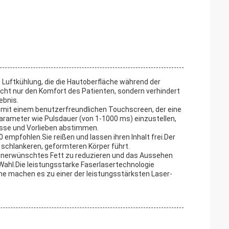
 Luftkühlung, die die Hautoberfläche während der
cht nur den Komfort des Patienten, sondern verhindert
ebnis.
, mit einem benutzerfreundlichen Touchscreen, der eine
arameter wie Pulsdauer (von 1-1000 ms) einzustellen,
isse und Vorlieben abstimmen.
empfohlen.Sie reißen und lassen ihren Inhalt frei.Der
m schlankeren, geformteren Körper führt.
, unerwünschtes Fett zu reduzieren und das Aussehen
 Wahl.Die leistungsstarke Faserlasertechnologie
e machen es zu einer der leistungsstärksten Laser-