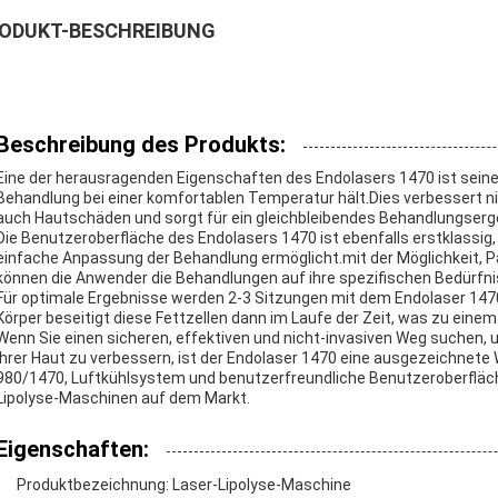
ODUKT-BESCHREIBUNG
Beschreibung des Produkts:
Eine der herausragenden Eigenschaften des Endolasers 1470 ist seine
Behandlung bei einer komfortablen Temperatur hält.Dies verbessert ni
auch Hautschäden und sorgt für ein gleichbleibendes Behandlungserg
Die Benutzeroberfläche des Endolasers 1470 ist ebenfalls erstklassig
einfache Anpassung der Behandlung ermöglicht.mit der Möglichkeit, P
können die Anwender die Behandlungen auf ihre spezifischen Bedürfn
Für optimale Ergebnisse werden 2-3 Sitzungen mit dem Endolaser 1470 
Körper beseitigt diese Fettzellen dann im Laufe der Zeit, was zu eine
Wenn Sie einen sicheren, effektiven und nicht-invasiven Weg suchen
Ihrer Haut zu verbessern, ist der Endolaser 1470 eine ausgezeichnete
980/1470, Luftkühlsystem und benutzerfreundliche Benutzeroberfläch
Lipolyse-Maschinen auf dem Markt.
Eigenschaften:
Produktbezeichnung: Laser-Lipolyse-Maschine