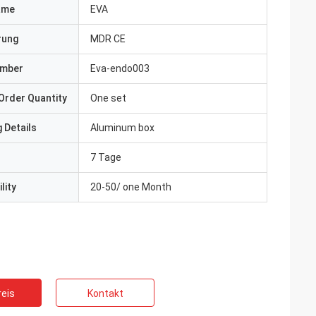
ame
EVA
erung
MDR CE
umber
Eva-endo003
Order Quantity
One set
 Details
Aluminum box
7 Tage
lity
20-50/ one Month
eis
Kontakt