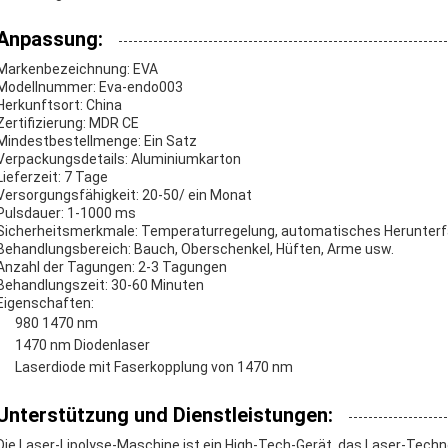
Anpassung:
Markenbezeichnung: EVA
Modellnummer: Eva-endo003
Herkunftsort: China
Zertifizierung: MDR CE
Mindestbestellmenge: Ein Satz
Verpackungsdetails: Aluminiumkarton
Lieferzeit: 7 Tage
Versorgungsfähigkeit: 20-50/ ein Monat
Pulsdauer: 1-1000 ms
Sicherheitsmerkmale: Temperaturregelung, automatisches Herunter
Behandlungsbereich: Bauch, Oberschenkel, Hüften, Arme usw.
Anzahl der Tagungen: 2-3 Tagungen
Behandlungszeit: 30-60 Minuten
Eigenschaften:
980 1470 nm
1470 nm Diodenlaser
Laserdiode mit Faserkopplung von 1470 nm
Unterstützung und Dienstleistungen:
Die Laser-Lipolyse-Maschine ist ein High-Tech-Gerät, das Laser-Tech