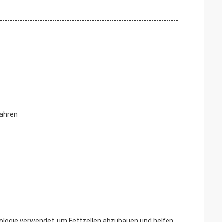
fahren
nologie verwendet, um Fettzellen abzubauen und helfen,