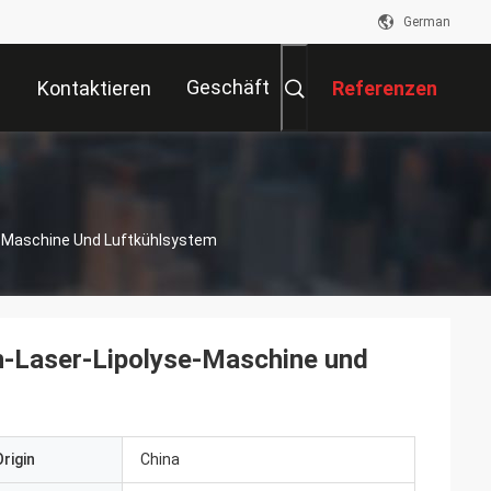
German
Geschäft
Kontaktieren
Referenzen
Sie Uns
e
-Maschine Und Luftkühlsystem
-Laser-Lipolyse-Maschine und
rigin
China