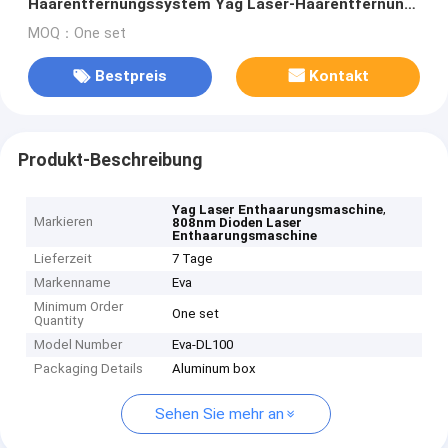
Haarentfernungssystem Yag Laser-Haarentfernung
Maschine
MOQ：One set
Bestpreis
Kontakt
Produkt-Beschreibung
,
Yag Laser Enthaarungsmaschine
Markieren
808nm Dioden Laser
Enthaarungsmaschine
Lieferzeit
7 Tage
Markenname
Eva
Minimum Order
One set
Quantity
Model Number
Eva-DL100
Packaging Details
Aluminum box
Sehen Sie mehr an