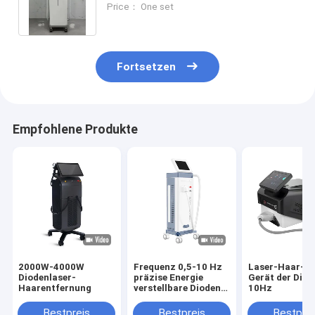
Price： One set
Haarentfernung Maschine
Fortsetzen
Empfohlene Produkte
2000W-4000W
Frequenz 0,5-10 Hz
Laser-Haar-A
Diodenlaser-
präzise Energie
Gerät der Diod
Haarentfernung
verstellbare Dioden
10Hz
Laser
Haarentfernung
Bestpreis
Bestpreis
Bestprei