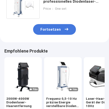
professionelles Diodenlaser-
Haarentfernungssystem mit 1-
Price： One set
50J/cm2 IPL-Energie
Fortsetzen
Empfohlene Produkte
2000W-4000W
Frequenz 0,5-10 Hz
Laser-Haar-A
Diodenlaser-
präzise Energie
Gerät der Diod
Haarentfernung
verstellbare Dioden
10Hz