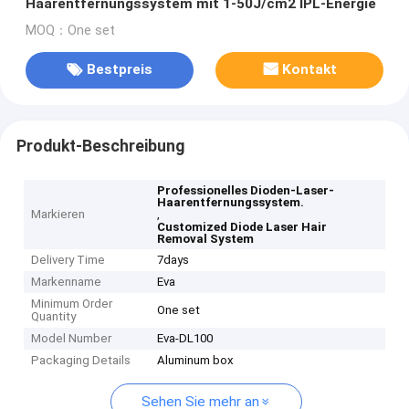
Haarentfernungssystem mit 1-50J/cm2 IPL-Energie
MOQ：One set
Bestpreis
Kontakt
Produkt-Beschreibung
Professionelles Dioden-Laser-
Haarentfernungssystem.
Markieren
,
Customized Diode Laser Hair
Removal System
Delivery Time
7days
Markenname
Eva
Minimum Order
One set
Quantity
Model Number
Eva-DL100
Packaging Details
Aluminum box
Sehen Sie mehr an