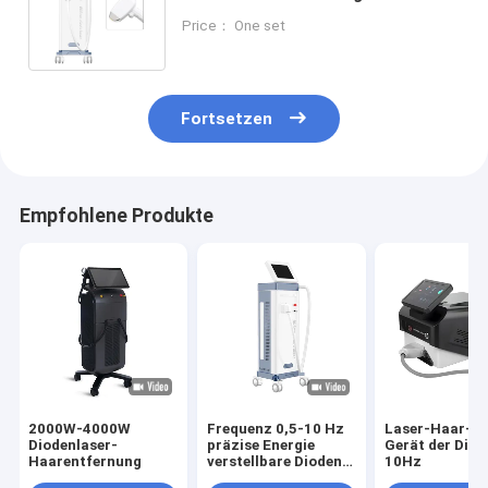
J/cm2 Energie und 1-10 Hz
Price： One set
Wiederholungsrate
Fortsetzen
Empfohlene Produkte
2000W-4000W
Frequenz 0,5-10 Hz
Laser-Haar-A
Diodenlaser-
präzise Energie
Gerät der Diod
Haarentfernung
verstellbare Dioden
10Hz
Laser