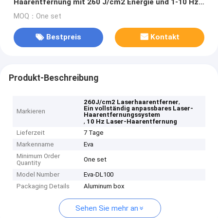
Haarentfernung mit 260 J/cm2 Energie und 1-10 Hz
Wiederholungsrate
MOQ：One set
Bestpreis
Kontakt
Produkt-Beschreibung
,
260J/cm2 Laserhaarentferner
Ein vollständig anpassbares Laser-
Markieren
Haarentfernungssystem
,
10 Hz Laser-Haarentfernung
Lieferzeit
7 Tage
Markenname
Eva
Minimum Order
One set
Quantity
Model Number
Eva-DL100
Packaging Details
Aluminum box
Sehen Sie mehr an