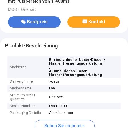
mit Pulsbereich von 1-400ms
MOQ：One set
Bestpreis
Kontakt
Produkt-Beschreibung
Ein individueller Laser-Dioden-
Haarentfernungsausrüstung
Markieren
,
400ms Dioden-Laser-
Haarentfernungsausrüstung
Delivery Time
7days
Markenname
Eva
Minimum Order
One set
Quantity
Model Number
Eva-DL100
Packaging Details
Aluminum box
Sehen Sie mehr an