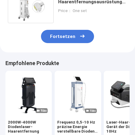
Haarentfernungsausrüstung
mit Pulsbereich von 1-400ms
Price： One set
Fortsetzen
Empfohlene Produkte
2000W-4000W
Frequenz 0,5-10 Hz
Laser-Haar-A
Diodenlaser-
präzise Energie
Gerät der Diod
Haarentfernung
verstellbare Dioden
10Hz