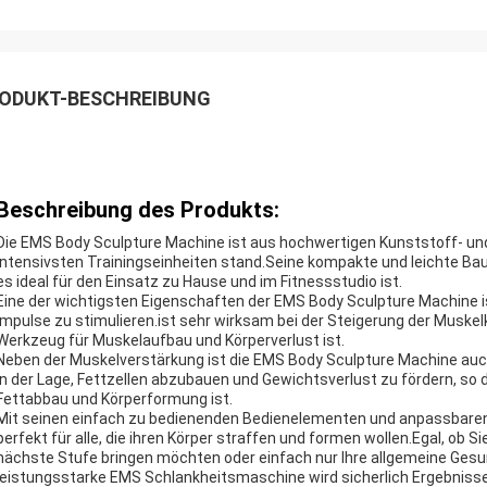
ODUKT-BESCHREIBUNG
Beschreibung des Produkts:
Die EMS Body Sculpture Machine ist aus hochwertigen Kunststoff- und 
intensivsten Trainingseinheiten stand.Seine kompakte und leichte Bau
es ideal für den Einsatz zu Hause und im Fitnessstudio ist.
Eine der wichtigsten Eigenschaften der EMS Body Sculpture Machine is
Impulse zu stimulieren.ist sehr wirksam bei der Steigerung der Muskel
Werkzeug für Muskelaufbau und Körperverlust ist.
Neben der Muskelverstärkung ist die EMS Body Sculpture Machine auch
in der Lage, Fettzellen abzubauen und Gewichtsverlust zu fördern, so
Fettabbau und Körperformung ist.
Mit seinen einfach zu bedienenden Bedienelementen und anpassbaren 
perfekt für alle, die ihren Körper straffen und formen wollen.Egal, ob Si
nächste Stufe bringen möchten oder einfach nur Ihre allgemeine Gesu
leistungsstarke EMS Schlankheitsmaschine wird sicherlich Ergebnisse 