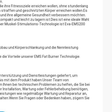
n.
e ihre Fitnessziele erreichen wollen, ohne stundenlang
nen straffen und geschnitzten Körper erreichen wollen.Es
en und ihre allgemeine Gesundheit verbessern möchten.
mpakt und leicht zu lagern ist.Dies ist eine ideale Wahl
einer Muskel-Stimulations-Technologie ist Eva-EMS200
bbau und Körperschlankung.und die Nennleistung
 die Vorteile unserer EMS Fat Burner Technologie.
terstützung und Dienstleistungen geliefert, um
ebnis mit dem Produkt haben.Unser Team von
m Ihnen bei technischen Problemen zu helfen, die Sie bei
r Installation, Wartung oder Fehlerbehebung benötigen,
stleistungen wie regelmäßige Wartung und Reparatur an,
alten.Wenn Sie Fragen oder Bedenken haben, zögern Sie