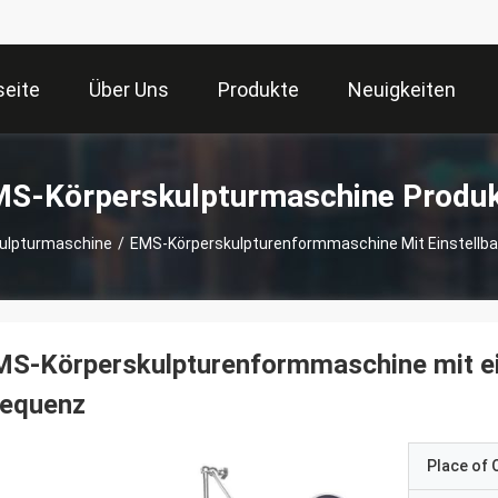
seite
Über Uns
Produkte
Neuigkeiten
S-Körperskulpturmaschine Produ
ulpturmaschine
/
EMS-Körperskulpturenformmaschine Mit Einstellbar
S-Körperskulpturenformmaschine mit ein
requenz
Place of O