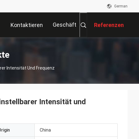
German
Geschäft
Kontaktieren
Referenzen
Sie Uns
kte
er Intensität Und Frequenz
stellbarer Intensität und
rigin
China