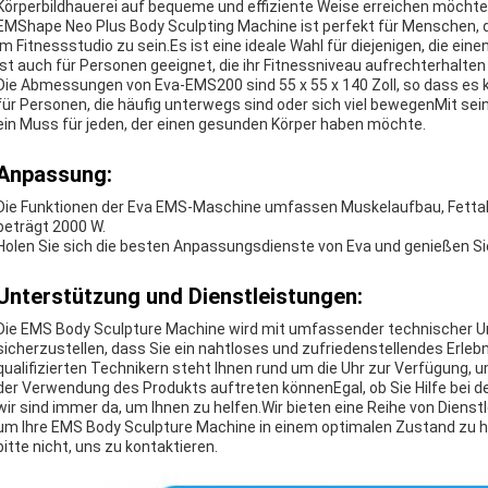
Körperbildhauerei auf bequeme und effiziente Weise erreichen möchte
EMShape Neo Plus Body Sculpting Machine ist perfekt für Menschen, di
im Fitnessstudio zu sein.Es ist eine ideale Wahl für diejenigen, die ei
ist auch für Personen geeignet, die ihr Fitnessniveau aufrechterhalt
Die Abmessungen von Eva-EMS200 sind 55 x 55 x 140 Zoll, so dass es ko
für Personen, die häufig unterwegs sind oder sich viel bewegenMit s
ein Muss für jeden, der einen gesunden Körper haben möchte.
Anpassung:
Die Funktionen der Eva EMS-Maschine umfassen Muskelaufbau, Fetta
beträgt 2000 W.
Holen Sie sich die besten Anpassungsdienste von Eva und genießen Sie
Unterstützung und Dienstleistungen:
Die EMS Body Sculpture Machine wird mit umfassender technischer Un
sicherzustellen, dass Sie ein nahtloses und zufriedenstellendes Erl
qualifizierten Technikern steht Ihnen rund um die Uhr zur Verfügung, u
der Verwendung des Produkts auftreten könnenEgal, ob Sie Hilfe bei de
wir sind immer da, um Ihnen zu helfen.Wir bieten eine Reihe von Dien
um Ihre EMS Body Sculpture Machine in einem optimalen Zustand zu h
bitte nicht, uns zu kontaktieren.