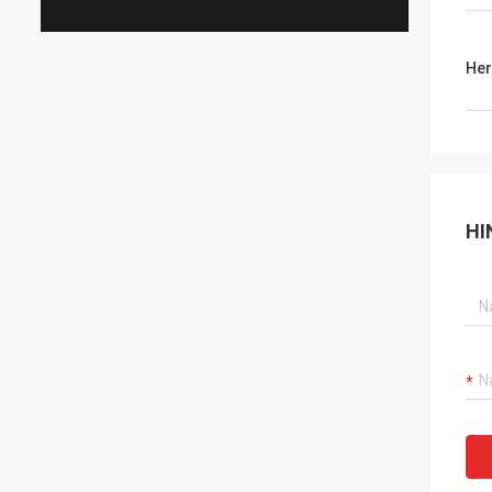
Her
HI