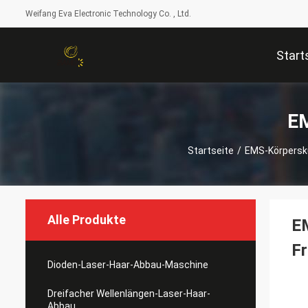
Weifang Eva Electronic Technology Co. , Ltd.
Start
EM
Startseite
/
EMS-Körpersk
Alle Produkte
EM
F
Dioden-Laser-Haar-Abbau-Maschine
Dreifacher Wellenlängen-Laser-Haar-
Abbau