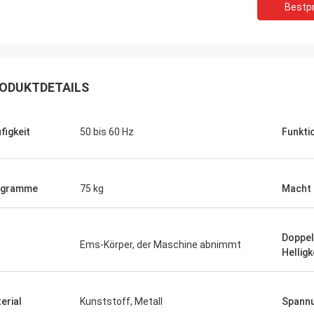
Bestpr
ODUKTDETAILS
figkeit
50 bis 60 Hz
Funkti
ogramme
75 kg
Macht
Doppel
Ems-Körper, der Maschine abnimmt
Helligk
erial
Kunststoff, Metall
Spann