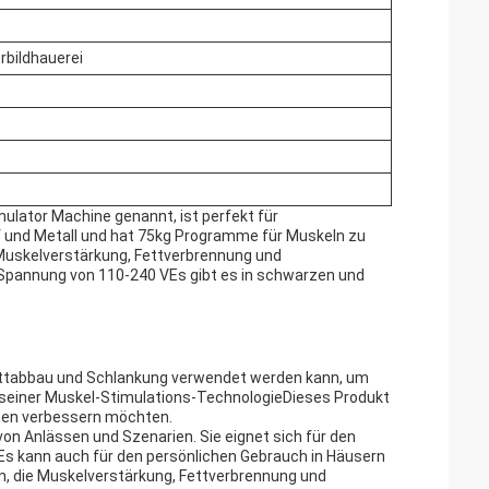
rbildhauerei
lator Machine genannt, ist perfekt für
ff und Metall und hat 75kg Programme für Muskeln zu
 Muskelverstärkung, Fettverbrennung und
e Spannung von 110-240 VEs gibt es in schwarzen und
Fettabbau und Schlankung verwendet werden kann, um
 seiner Muskel-Stimulations-TechnologieDieses Produkt
sehen verbessern möchten.
on Anlässen und Szenarien. Sie eignet sich für den
.Es kann auch für den persönlichen Gebrauch in Häusern
, die Muskelverstärkung, Fettverbrennung und