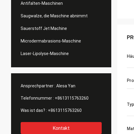
Antifalten-Maschinen
Saugwalze, die Maschine abnimmt
Sauerstoff Jet Machine
PR
Microdermabrasions-Maschine
Laser-Lipolyse-Maschine
Häu
Pr
Ansprechpartner :
Alesa Yan
Telefonnummer :
+8613115763260
Typ
Was ist das? :
+8613115763260
Kontakt
Mat