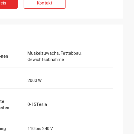
eis
Kontakt
Muskelzuwachs, Fettabbau,
onen
Gewichtsabnahme
2000 W
te
0-15Tesla
eiten
ung
110 bis 240 V