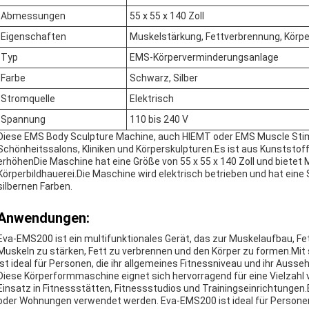
Abmessungen
55 x 55 x 140 Zoll
Eigenschaften
Muskelstärkung, Fettverbrennung, Körpe
Typ
EMS-Körperverminderungsanlage
Farbe
Schwarz, Silber
Stromquelle
Elektrisch
Spannung
110 bis 240 V
Diese EMS Body Sculpture Machine, auch HIEMT oder EMS Muscle Stimu
Schönheitssalons, Kliniken und Körperskulpturen.Es ist aus Kunststo
erhöhenDie Maschine hat eine Größe von 55 x 55 x 140 Zoll und bietet
Körperbildhauerei.Die Maschine wird elektrisch betrieben und hat ein
silbernen Farben.
Anwendungen:
Eva-EMS200 ist ein multifunktionales Gerät, das zur Muskelaufbau, 
Muskeln zu stärken, Fett zu verbrennen und den Körper zu formen.Mit
ist ideal für Personen, die ihr allgemeines Fitnessniveau und ihr Aus
Diese Körperformmaschine eignet sich hervorragend für eine Vielzahl v
Einsatz in Fitnessstätten, Fitnessstudios und Trainingseinrichtungen
oder Wohnungen verwendet werden. Eva-EMS200 ist ideal für Personen