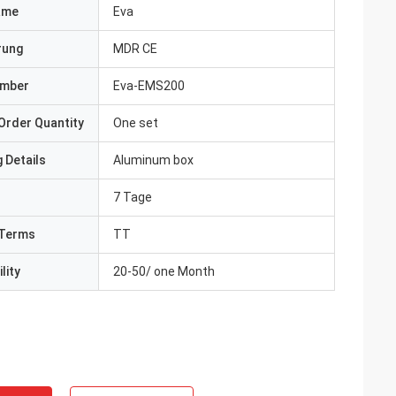
ame
Eva
erung
MDR CE
umber
Eva-EMS200
Order Quantity
One set
 Details
Aluminum box
7 Tage
Terms
TT
lity
20-50/ one Month