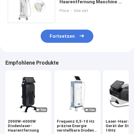
Haarentfernung Maschine mit
Touch-Bildschirm-Steuerung
Price： One set
Fortsetzen
Empfohlene Produkte
2000W-4000W
Frequenz 0,5-10 Hz
Laser-Haar-A
Diodenlaser-
präzise Energie
Gerät der Diod
Haarentfernung
verstellbare Dioden
10Hz