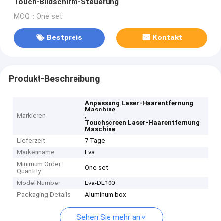
Touch-Bildschirm-Steuerung
MOQ：One set
Bestpreis
Kontakt
Produkt-Beschreibung
Anpassung Laser-Haarentfernung
Maschine
Markieren
,
Touchscreen Laser-Haarentfernung
Maschine
Lieferzeit
7 Tage
Markenname
Eva
Minimum Order
One set
Quantity
Model Number
Eva-DL100
Packaging Details
Aluminum box
Sehen Sie mehr an