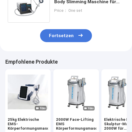
Body Slimming Maschine für
Muskelverstärkung und
Price： One set
Fettabbau
Fortsetzen
Empfohlene Produkte
25kg Elektrische
2000W Face-Lifting
Elektrische Mu
EMS-
EMS
Skulptur-Mas
Körperformungsmaschine
Körperformungsmaschine
2000W für