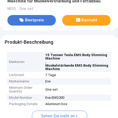
Maschine für Muskelverstärkung und Fettabbau
MOQ：One set
Bestpreis
Kontakt
Produkt-Beschreibung
15 Tonnen Tesla EMS Body Slimming
Machine
Markieren
,
Muskelstärkende EMS Body Slimming
Machine
Lieferzeit
7 Tage
Markenname
Eva
Minimum Order
One set
Quantity
Model Number
Eva-EMS200
Packaging Details
Aluminum box
Sehen Sie mehr an