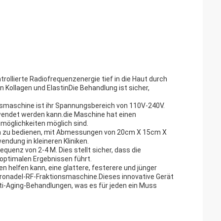
trollierte Radiofrequenzenergie tief in die Haut durch
n Kollagen und ElastinDie Behandlung ist sicher,
nsmaschine ist ihr Spannungsbereich von 110V-240V.
rwendet werden kann.die Maschine hat einen
smöglichkeiten möglich sind.
ch zu bedienen, mit Abmessungen von 20cm X 15cm X
ndung in kleineren Kliniken.
quenz von 2-4 M. Dies stellt sicher, dass die
 optimalen Ergebnissen führt.
 helfen kann, eine glattere, festerere und jünger
kronadel-RF-Fraktionsmaschine.Dieses innovative Gerät
ti-Aging-Behandlungen, was es für jeden ein Muss