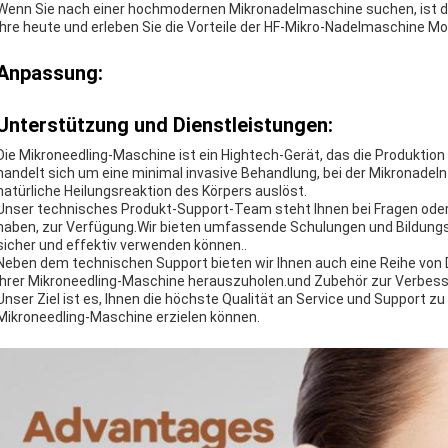
Wenn Sie nach einer hochmodernen Mikronadelmaschine suchen, ist di
Ihre heute und erleben Sie die Vorteile der HF-Mikro-Nadelmaschine M
Anpassung:
Unterstützung und Dienstleistungen:
Die Mikroneedling-Maschine ist ein Hightech-Gerät, das die Produktion v
handelt sich um eine minimal invasive Behandlung, bei der Mikronadeln 
natürliche Heilungsreaktion des Körpers auslöst.
Unser technisches Produkt-Support-Team steht Ihnen bei Fragen oder 
haben, zur Verfügung.Wir bieten umfassende Schulungen und Bildungsm
sicher und effektiv verwenden können..
Neben dem technischen Support bieten wir Ihnen auch eine Reihe von 
Ihrer Mikroneedling-Maschine herauszuholen.und Zubehör zur Verbess
Unser Ziel ist es, Ihnen die höchste Qualität an Service und Support zu
Mikroneedling-Maschine erzielen können.