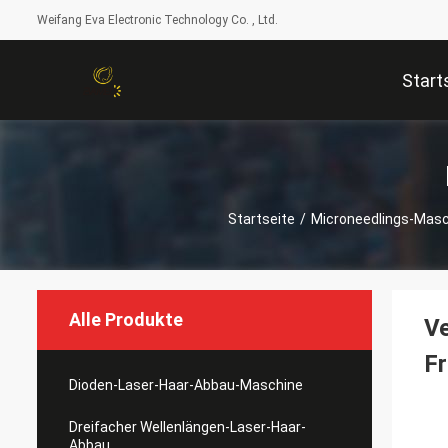
Weifang Eva Electronic Technology Co. , Ltd.
Start
Startseite
/
Microneedlings-Mas
Alle Produkte
Ve
Fr
Dioden-Laser-Haar-Abbau-Maschine
Dreifacher Wellenlängen-Laser-Haar-
Abbau