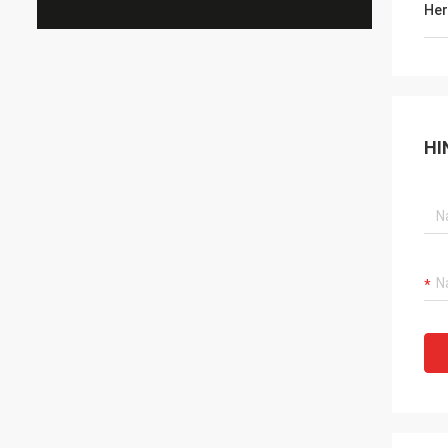
Her
HI