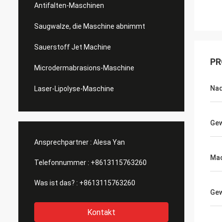
Antifalten-Maschinen
Saugwalze, die Maschine abnimmt
Sauerstoff Jet Machine
PR
Microdermabrasions-Maschine
Nad
Laser-Lipolyse-Maschine
Gew
Ansprechpartner :
Alesa Yan
Ma
Telefonnummer :
+8613115763260
Was ist das? :
+8613115763260
Gew
Kontakt