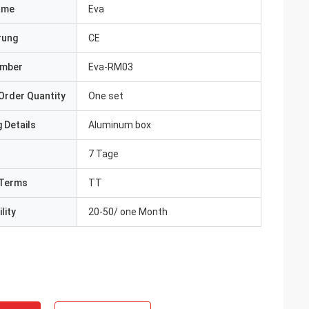
ame
Eva
erung
CE
umber
Eva-RM03
Order Quantity
One set
 Details
Aluminum box
7 Tage
Terms
TT
lity
20-50/ one Month