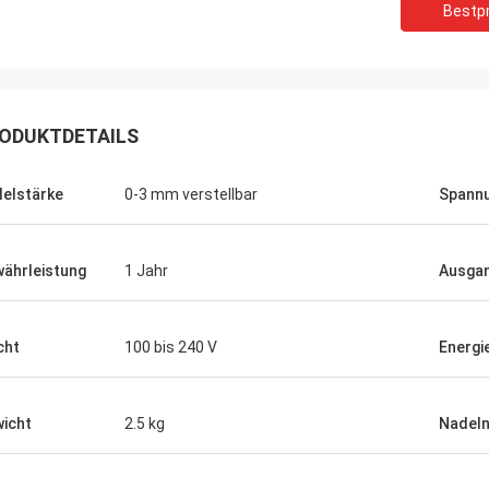
Bestpr
ODUKTDETAILS
elstärke
0-3 mm verstellbar
Spann
ährleistung
1 Jahr
Ausga
cht
100 bis 240 V
Energi
icht
2.5 kg
Nadel