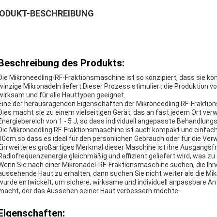
ODUKT-BESCHREIBUNG
Beschreibung des Produkts:
Die Mikroneedling-RF-Fraktionsmaschine ist so konzipiert, dass sie kon
winzige Mikronadeln liefert.Dieser Prozess stimuliert die Produktion vo
wirksam und für alle Hauttypen geeignet.
Eine der herausragenden Eigenschaften der Mikroneedling RF-Fraktio
Dies macht sie zu einem vielseitigen Gerät, das an fast jedem Ort ve
Energiebereich von 1 - 5 J, so dass individuell angepasste Behandlung
Die Mikroneedling RF-Fraktionsmaschine ist auch kompakt und einfa
10cm.so dass es ideal für den persönlichen Gebrauch oder für die Verwe
Ein weiteres großartiges Merkmal dieser Maschine ist ihre Ausgangsfre
Radiofrequenzenergie gleichmäßig und effizient geliefert wird, was zu
Wenn Sie nach einer Mikronadel-RF-Fraktionsmaschine suchen, die Ihnen
aussehende Haut zu erhalten, dann suchen Sie nicht weiter als die Mi
wurde entwickelt, um sichere, wirksame und individuell anpassbare An
macht, der das Aussehen seiner Haut verbessern möchte.
Eigenschaften: