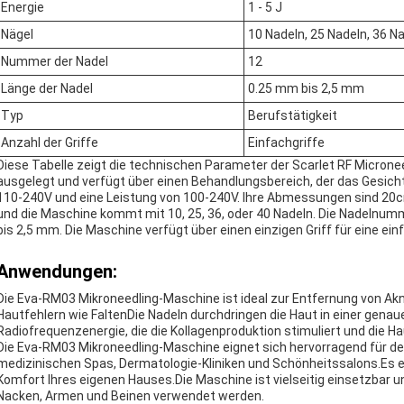
Energie
1 - 5 J
Nägel
10 Nadeln, 25 Nadeln, 36 N
Nummer der Nadel
12
Länge der Nadel
0.25 mm bis 2,5 mm
Typ
Berufstätigkeit
Anzahl der Griffe
Einfachgriffe
Diese Tabelle zeigt die technischen Parameter der Scarlet RF Microne
ausgelegt und verfügt über einen Behandlungsbereich, der das Gesic
110-240V und eine Leistung von 100-240V. Ihre Abmessungen sind 20cm
und die Maschine kommt mit 10, 25, 36, oder 40 Nadeln. Die Nadelnumm
bis 2,5 mm. Die Maschine verfügt über einen einzigen Griff für eine e
Anwendungen:
Die Eva-RM03 Mikroneedling-Maschine ist ideal zur Entfernung von Ak
Hautfehlern wie FaltenDie Nadeln durchdringen die Haut in einer gena
Radiofrequenzenergie, die die Kollagenproduktion stimuliert und die H
Die Eva-RM03 Mikroneedling-Maschine eignet sich hervorragend für d
medizinischen Spas, Dermatologie-Kliniken und Schönheitssalons.Es e
Komfort Ihres eigenen Hauses.Die Maschine ist vielseitig einsetzbar u
Nacken, Armen und Beinen verwendet werden.