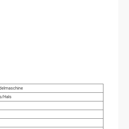
adelmaschine
ls/Hals