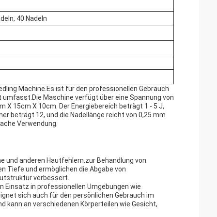
adeln, 40 Nadeln
edling Machine.Es ist für den professionellen Gebrauch
ht umfasst.Die Maschine verfügt über eine Spannung von
 X 15cm X 10cm. Der Energiebereich beträgt 1 - 5 J,
er beträgt 12, und die Nadellänge reicht von 0,25 mm
infache Verwendung.
ne und anderen Hautfehlern.zur Behandlung von
uen Tiefe und ermöglichen die Abgabe von
autstruktur verbessert.
en Einsatz in professionellen Umgebungen wie
ignet sich auch für den persönlichen Gebrauch im
nd kann an verschiedenen Körperteilen wie Gesicht,