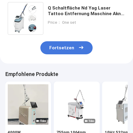
Q Schaltfläche Nd Yag Laser
Tattoo Entfernung Maschine Akne
Narbenentfernung Laser Maschine
Price： One set
Pico Laser Maschine
Fortsetzen
Empfohlene Produkte
4000W
755nm 1064nm
10Hz 532nm