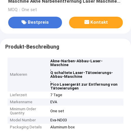
Maschine Akne Narbenentfernung Laser Maschine
Pico Laser Maschine
MOQ：One set
Bestpreis
Kontakt
Produkt-Beschreibung
Akne-Narben-Abbau-Laser-
Maschine
,
Q schaltete Laser-Tätowierungs-
Markieren
Abbau-Maschine
,
Pico Lasergerät zur Entfernung von
Tätowierungen
Lieferzeit
7 Tage
Markenname
EVA
Minimum Order
One set
Quantity
Model Number
Eva-ND03
Packaging Details
Aluminum box