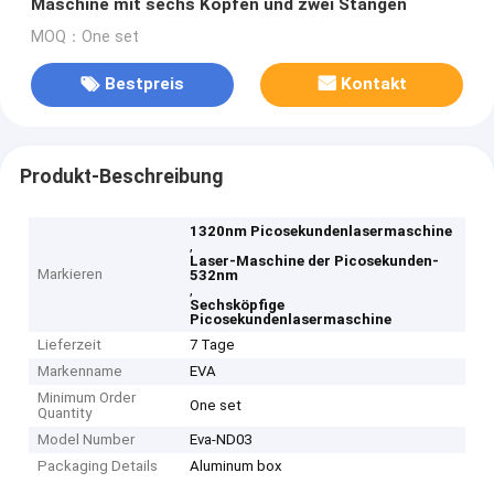
Maschine mit sechs Köpfen und zwei Stangen
MOQ：One set
Bestpreis
Kontakt
Produkt-Beschreibung
1320nm Picosekundenlasermaschine
,
Laser-Maschine der Picosekunden-
Markieren
532nm
,
Sechsköpfige
Picosekundenlasermaschine
Lieferzeit
7 Tage
Markenname
EVA
Minimum Order
One set
Quantity
Model Number
Eva-ND03
Packaging Details
Aluminum box