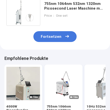
755nm 1064nm 532nm 1320nm
Picosecond Laser Maschine mit
sechs Köpfen und zwei Stangen
Price： One set
Fortsetzen
Empfohlene Produkte
4000W
755nm 1064nm
10Hz 532nm