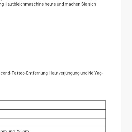
ling Hautbleichmaschine heute und machen Sie sich
econd-Tattoo-Entfernung, Hautverjüngung und Nd Yag-
0nm und 755nm