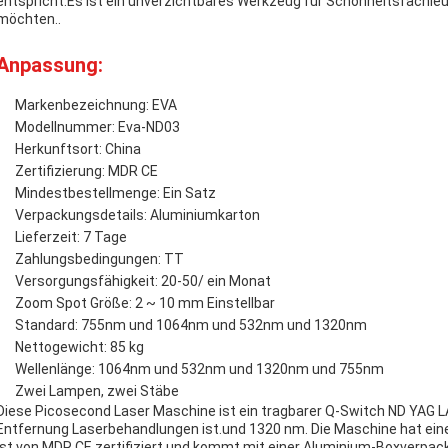
entspricht.Es ist ein unverzichtbares Werkzeug für Schönheitsfachleu
möchten..
Anpassung:
Markenbezeichnung: EVA
Modellnummer: Eva-ND03
Herkunftsort: China
Zertifizierung: MDR CE
Mindestbestellmenge: Ein Satz
Verpackungsdetails: Aluminiumkarton
Lieferzeit: 7 Tage
Zahlungsbedingungen: TT
Versorgungsfähigkeit: 20-50/ ein Monat
Zoom Spot Größe: 2 ~ 10 mm Einstellbar
Standard: 755nm und 1064nm und 532nm und 1320nm
Nettogewicht: 85 kg
Wellenlänge: 1064nm und 532nm und 1320nm und 755nm
Zwei Lampen, zwei Stäbe
Diese Picosecond Laser Maschine ist ein tragbarer Q-Switch ND YAG L
Entfernung Laserbehandlungen ist.und 1320 nm. Die Maschine hat ei
ist von MDR CE zertifiziert und kommt mit einer Aluminium-Boxverpack