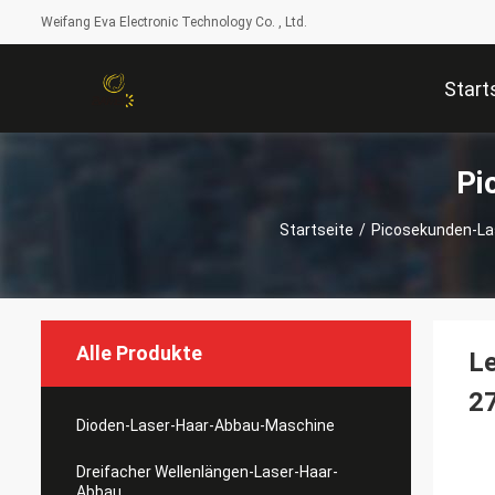
Weifang Eva Electronic Technology Co. , Ltd.
Start
Pi
Startseite
/
Picosekunden-La
Alle Produkte
L
2
Dioden-Laser-Haar-Abbau-Maschine
Dreifacher Wellenlängen-Laser-Haar-
Abbau