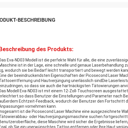
ODUKT-BESCHREIBUNG
Beschreibung des Produkts:
Das Eva-ND03 Modell ist die perfekte Wahl für alle, die eine zuverlä
Maschine ist in der Lage, eine schnelle und genaue Laserbehandlung z
kg, wodurch sie bei Bedarf leicht transportiert und bewegt werden kan
Eine der beeindruckendsten Eigenschaften der Picosecond Laser Machin
Tattooentfernung und Hautverjüngung unerlässlich sindDie Laserleistu
einzudringen, so dass sie auch die hartnäckigsten Tätowierungen anvi
Das Modell Eva-ND03 ist mit einem 12-Zoll-Touchscreen ausgestattet
erleichtert.so dass Benutzer die Einstellungen und Parameter nach 
außerdem Echtzeit-Feedback, wodurch der Benutzer den Fortschritt
Anpassungen vornehmen kann.
Insgesamt ist die Picosecond Laser Machine eine ausgezeichnete Wahl f
Tätowierabbau- oder Hautverjüngungsmaschine suchen.fortgeschritte
Benutzeroberfläche, diese Maschine wird sicher die Ergebnisse liefern,
Egal, ob Sie ein unerwünschtes Tattoo entfernen oder Ihre Haut verjü