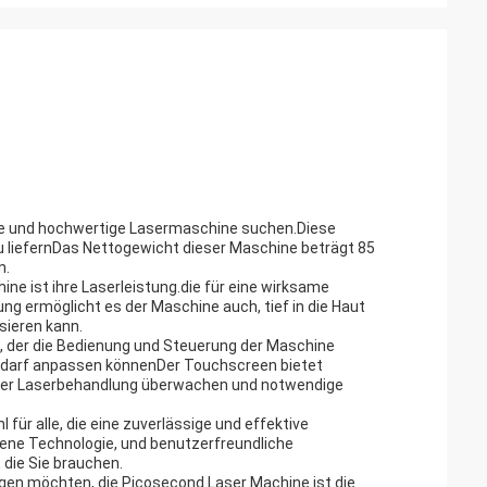
ssige und hochwertige Lasermaschine suchen.Diese
u liefernDas Nettogewicht dieser Maschine beträgt 85
n.
e ist ihre Laserleistung.die für eine wirksame
ng ermöglicht es der Maschine auch, tief in die Haut
sieren kann.
, der die Bedienung und Steuerung der Maschine
Bedarf anpassen könnenDer Touchscreen bietet
 der Laserbehandlung überwachen und notwendige
ür alle, die eine zuverlässige und effektive
ne Technologie, und benutzerfreundliche
 die Sie brauchen.
ngen möchten, die Picosecond Laser Machine ist die