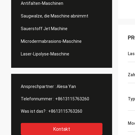
Antifalten-Maschinen
Saugwalze, die Maschine abnimmt
Sauerstoff Jet Machine
PR
Microdermabrasions-Maschine
Las
Laser-Lipolyse-Maschine
Zah
Ansprechpartner :
Alesa Yan
Telefonnummer :
+8613115763260
Typ
Was ist das? :
+8613115763260
Mod
Kontakt