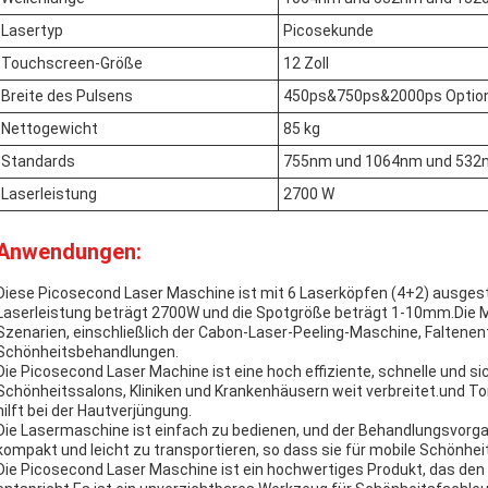
Lasertyp
Picosekunde
Touchscreen-Größe
12 Zoll
Breite des Pulsens
450ps&750ps&2000ps Option
Nettogewicht
85 kg
Standards
755nm und 1064nm und 532
Laserleistung
2700 W
Anwendungen:
Diese Picosecond Laser Maschine ist mit 6 Laserköpfen (4+2) ausgest
Laserleistung beträgt 2700W und die Spotgröße beträgt 1-10mm.Die Ma
Szenarien, einschließlich der Cabon-Laser-Peeling-Maschine, Faltene
Schönheitsbehandlungen.
Die Picosecond Laser Machine ist eine hoch effiziente, schnelle und s
Schönheitssalons, Kliniken und Krankenhäusern weit verbreitet.und To
hilft bei der Hautverjüngung.
Die Lasermaschine ist einfach zu bedienen, und der Behandlungsvorgan
kompakt und leicht zu transportieren, so dass sie für mobile Schönhei
Die Picosecond Laser Maschine ist ein hochwertiges Produkt, das d