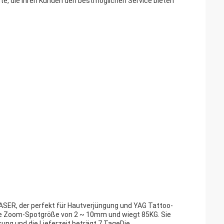
te, die ihren Kunden den bestmöglichen Service bieten
ASER, der perfekt für Hautverjüngung und YAG Tattoo-
ne Zoom-Spotgröße von 2 ~ 10mm und wiegt 85KG. Sie
ung.und die Lieferzeit beträgt 7 TageDie