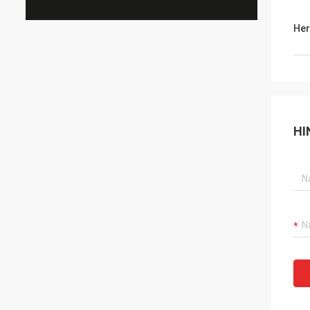
Her
HI