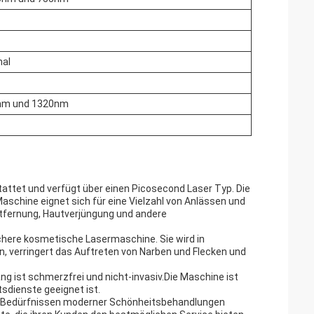
al
nm und 1320nm
attet und verfügt über einen Picosecond Laser Typ. Die
schine eignet sich für eine Vielzahl von Anlässen und
ntfernung, Hautverjüngung und andere
ichere kosmetische Lasermaschine. Sie wird in
n, verringert das Auftreten von Narben und Flecken und
g ist schmerzfrei und nicht-invasiv.Die Maschine ist
tsdienste geeignet ist.
en Bedürfnissen moderner Schönheitsbehandlungen