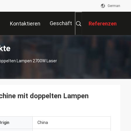
German
Geschäft
Kontaktieren
Referenzen
kte
Sie Uns
Doppelten Lampen 2700W Laser
chine mit doppelten Lampen
rigin
China