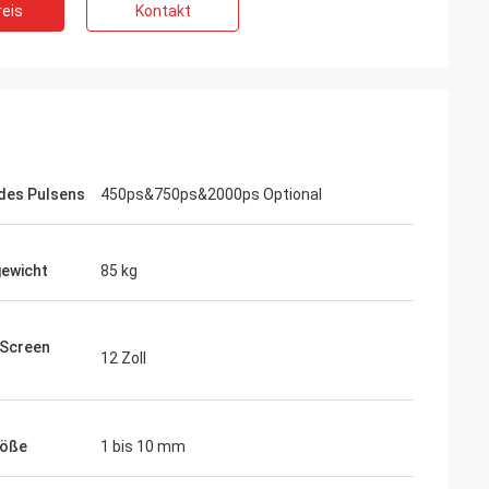
eis
Kontakt
 des Pulsens
450ps&750ps&2000ps Optional
ewicht
85 kg
Screen
12 Zoll
röße
1 bis 10 mm