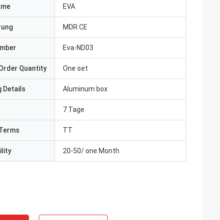
ame
EVA
erung
MDR CE
umber
Eva-ND03
Order Quantity
One set
 Details
Aluminum box
7 Tage
Terms
TT
lity
20-50/ one Month