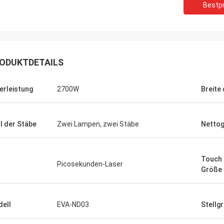
Bestpr
ODUKTDETAILS
erleistung
2700W
Breite
l der Stäbe
Zwei Lampen, zwei Stäbe
Nettog
Touch 
Picosekunden-Laser
Größe
ell
EVA-ND03
Stellg