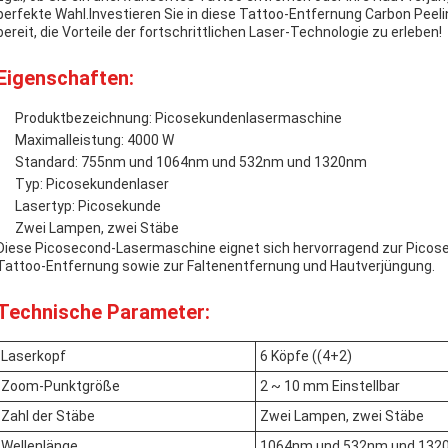
perfekte Wahl.Investieren Sie in diese Tattoo-Entfernung Carbon Pee
bereit, die Vorteile der fortschrittlichen Laser-Technologie zu erleben!
Eigenschaften:
Produktbezeichnung: Picosekundenlasermaschine
Maximalleistung: 4000 W
Standard: 755nm und 1064nm und 532nm und 1320nm
Typ: Picosekundenlaser
Lasertyp: Picosekunde
Zwei Lampen, zwei Stäbe
Diese Picosecond-Lasermaschine eignet sich hervorragend zur Picos
Tattoo-Entfernung sowie zur Faltenentfernung und Hautverjüngung.
Technische Parameter:
Laserkopf
6 Köpfe ((4+2)
Zoom-Punktgröße
2 ~ 10 mm Einstellbar
Zahl der Stäbe
Zwei Lampen, zwei Stäbe
Wellenlänge
1064nm und 532nm und 132