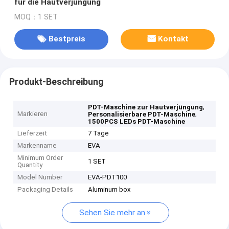
für die Hautverjüngung
MOQ：1 SET
Bestpreis
Kontakt
Produkt-Beschreibung
,
PDT-Maschine zur Hautverjüngung
Markieren
,
Personalisierbare PDT-Maschine
1500PCS LEDs PDT-Maschine
Lieferzeit
7 Tage
Markenname
EVA
Minimum Order
1 SET
Quantity
Model Number
EVA-PDT100
Packaging Details
Aluminum box
Sehen Sie mehr an