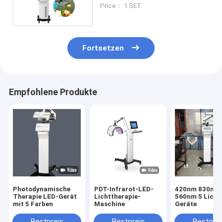
für die Hautverjüngung
Price： 1 SET
Fortsetzen
Empfohlene Produkte
Photodynamische
PDT-Infrarot-LED-
420nm 830nm
Therapie LED-Gerät
Lichttherapie-
560nm 5 Licht
mit 5 Farben
Maschine
Geräte
Bestpreis
Bestpreis
Bestprei