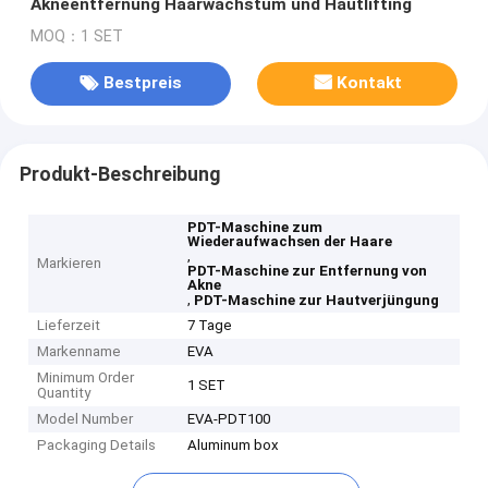
Akneentfernung Haarwachstum und Hautlifting
MOQ：1 SET
Bestpreis
Kontakt
Produkt-Beschreibung
PDT-Maschine zum
Wiederaufwachsen der Haare
,
Markieren
PDT-Maschine zur Entfernung von
Akne
,
PDT-Maschine zur Hautverjüngung
Lieferzeit
7 Tage
Markenname
EVA
Minimum Order
1 SET
Quantity
Model Number
EVA-PDT100
Packaging Details
Aluminum box