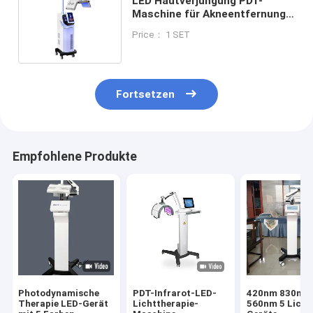
LED Hautverjüngung PDT-
Maschine für Akneentfernung
Haarwachstum und Hautlifting
Price： 1 SET
Fortsetzen
Empfohlene Produkte
Photodynamische
PDT-Infrarot-LED-
420nm 830nm
Therapie LED-Gerät
Lichttherapie-
560nm 5 Licht