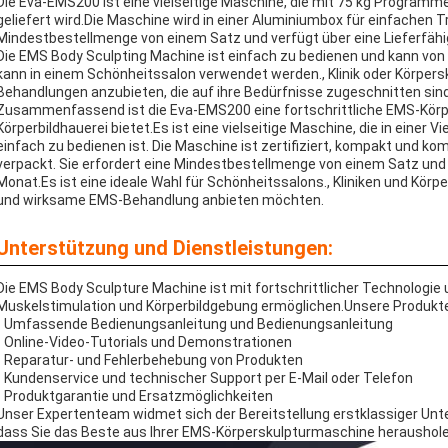
Die Eva-EMS200 ist eine vielseitige Maschine, die mit 75 kg Programm
geliefert wird.Die Maschine wird in einer Aluminiumbox für einfachen 
Mindestbestellmenge von einem Satz und verfügt über eine Lieferfähig
Die EMS Body Sculpting Machine ist einfach zu bedienen und kann vo
kann in einem Schönheitssalon verwendet werden., Klinik oder Körpers
Behandlungen anzubieten, die auf ihre Bedürfnisse zugeschnitten sind
Zusammenfassend ist die Eva-EMS200 eine fortschrittliche EMS-Körp
Körperbildhauerei bietet.Es ist eine vielseitige Maschine, die in ein
einfach zu bedienen ist. Die Maschine ist zertifiziert, kompakt und k
verpackt. Sie erfordert eine Mindestbestellmenge von einem Satz und h
Monat.Es ist eine ideale Wahl für Schönheitssalons., Kliniken und Körpe
und wirksame EMS-Behandlung anbieten möchten.
Unterstützung und Dienstleistungen:
Die EMS Body Sculpture Machine ist mit fortschrittlicher Technologie
Muskelstimulation und Körperbildgebung ermöglichen.Unsere Produkt
- Umfassende Bedienungsanleitung und Bedienungsanleitung
- Online-Video-Tutorials und Demonstrationen
- Reparatur- und Fehlerbehebung von Produkten
- Kundenservice und technischer Support per E-Mail oder Telefon
- Produktgarantie und Ersatzmöglichkeiten
Unser Expertenteam widmet sich der Bereitstellung erstklassiger Unt
dass Sie das Beste aus Ihrer EMS-Körperskulpturmaschine herausholen