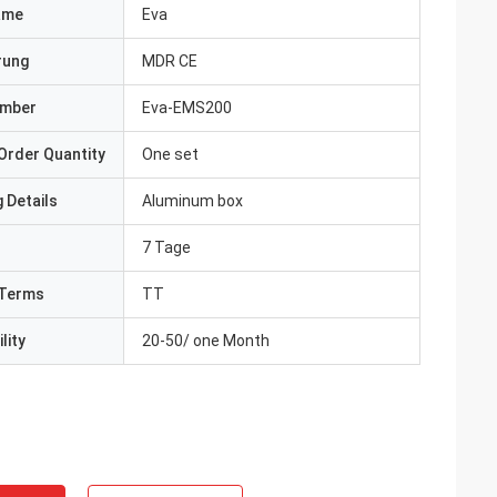
ame
Eva
erung
MDR CE
umber
Eva-EMS200
Order Quantity
One set
 Details
Aluminum box
7 Tage
Terms
TT
lity
20-50/ one Month