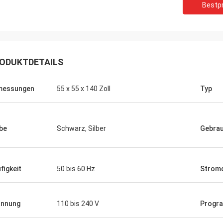
Bestpr
ODUKTDETAILS
messungen
55 x 55 x 140 Zoll
Typ
be
Schwarz, Silber
Gebra
figkeit
50 bis 60 Hz
Stromq
annung
110 bis 240 V
Progr