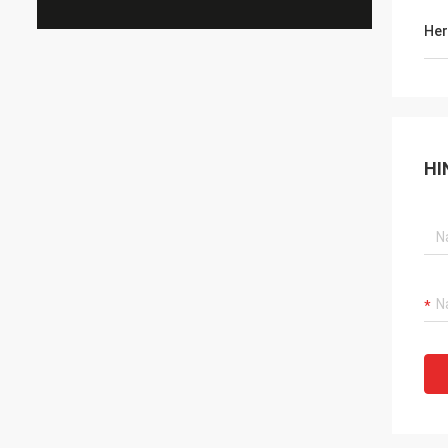
Her
HI