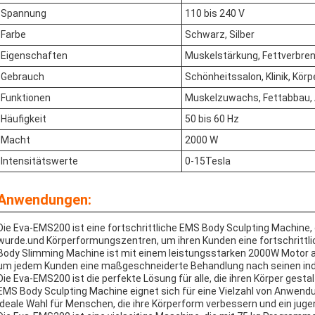
Spannung
110 bis 240 V
Farbe
Schwarz, Silber
Eigenschaften
Muskelstärkung, Fettverbren
Gebrauch
Schönheitssalon, Klinik, Kö
Funktionen
Muskelzuwachs, Fettabbau
Häufigkeit
50 bis 60 Hz
Macht
2000 W
Intensitätswerte
0-15Tesla
Anwendungen:
Die Eva-EMS200 ist eine fortschrittliche EMS Body Sculpting Machine, d
wurde.und Körperformungszentren, um ihren Kunden eine fortschrittl
Body Slimming Machine ist mit einem leistungsstarken 2000W Motor au
um jedem Kunden eine maßgeschneiderte Behandlung nach seinen indiv
Die Eva-EMS200 ist die perfekte Lösung für alle, die ihren Körper gesta
EMS Body Sculpting Machine eignet sich für eine Vielzahl von Anwendu
ideale Wahl für Menschen, die ihre Körperform verbessern und ein ju