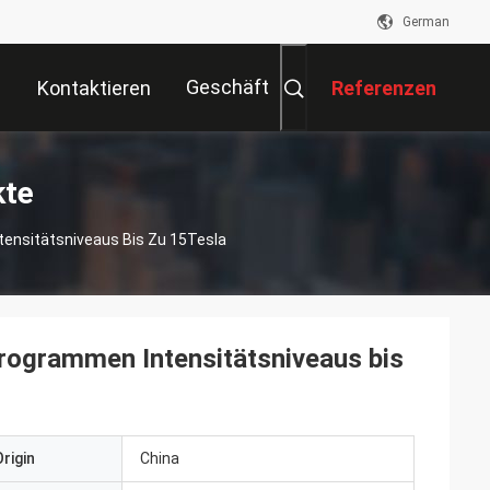
German
Geschäft
Kontaktieren
Referenzen
Sie Uns
kte
ensitätsniveaus Bis Zu 15Tesla
rogrammen Intensitätsniveaus bis
rigin
China