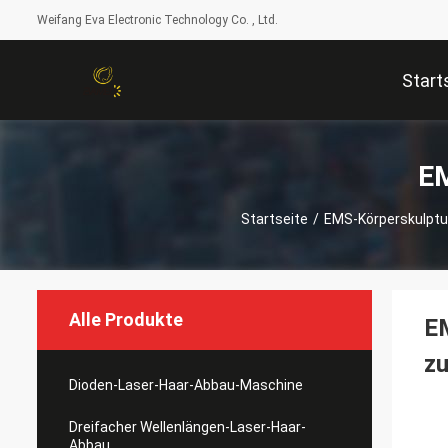
Weifang Eva Electronic Technology Co. , Ltd.
Start
EM
Startseite
/
EMS-Körperskulpt
Alle Produkte
EM
zu
Dioden-Laser-Haar-Abbau-Maschine
Dreifacher Wellenlängen-Laser-Haar-
Abbau