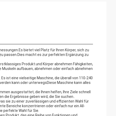
sungen.Es bietet viel Platz für Ihren Körper, sich zu
zu passen.Dies macht es zur perfekten Ergänzung zu
erstklassiges Produkt.und Körper abnehmen Fähigkeiten,
 Sie Muskeln aufbauen, abnehmen oder einfach abnehmen
s ist eine vielseitige Maschine, die überall von 110-240
werden kann.oder unterwegsDiese Maschine kann alles
mmen ausgestattet, die Ihnen helfen, Ihre Ziele schnell
nen die Ergebnisse geben wird, die Sie suchen..
as sie zu einer zuverlässigen und effizienten Wahl für
mte Bereiche konzentrieren oder einfach nur ein All-
e perfekte Wahl für Sie.
es Produkt, das eine Reihe von Funktionen und