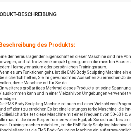
ODUKT-BESCHREIBUNG
Beschreibung des Produkts:
Eine der herausragenden Eigenschaften dieser Maschine sind ihre Abmes
bewegen, und ist trotzdem kompakt genug, um in die meisten Häuser 
jedem Heimgymnasium oder persönlichen Trainingsraum.
Wenn es um Funktionen geht, ist die EMS Body Sculpting Machine ein 
die sicherlich helfen, Sie Ihr gewünschtes Aussehen zu erreichenOb
wollen, diese Maschine ist für Sie da.
Ein weiteres großartiges Merkmal dieses Produkts ist seine Spannung. E
V auskommen kann und in einer Vielzahl von Umgebungen verwendet 
erledigen.
Die EMS Body Sculpting Machine ist auch mit einer Vielzahl von Progra
und effizient zu erreichen.Es ist eine leistungsstarke Maschine, die Ih
Schließlich arbeitet diese Maschine mit einer Frequenz von 50-60 Hz, w
alle macht, die ihren Körper formen wollen.Egal, ob Sie sich auf bestim
over-Training machen möchten., ist die EMS Body Sculpting Machine di
Abschließend ist die EMS Body Sculpting Machine ein außergewöhnlich