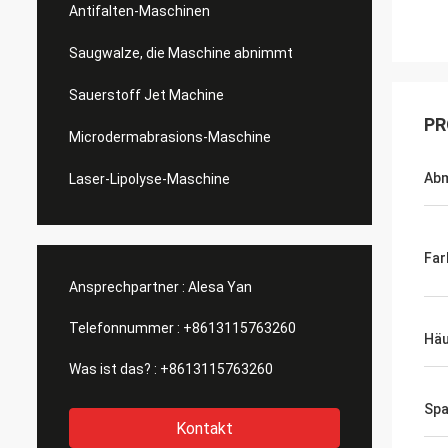
Antifalten-Maschinen
Saugwalze, die Maschine abnimmt
Sauerstoff Jet Machine
PR
Microdermabrasions-Maschine
Ab
Laser-Lipolyse-Maschine
Far
Ansprechpartner :
Alesa Yan
Telefonnummer :
+8613115763260
Häu
Was ist das? :
+8613115763260
Sp
Kontakt