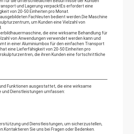
en für die unterschiedlichen Bedürfnisse der Kunden
Transport und Lagerung verpacktEs erfordert eine
keit von 20-50 Einheiten pro Monat.
n ausgebildeten Fachleuten bedient werden.Die Maschine
kulpturzentrum, um Kunden eine Vielzahl von
.
erbildhauermaschine, die eine wirksame Behandlung für
er Vielzahl von Anwendungen verwendet werden kann und
ommt in einer Aluminiumbox für den einfachen Transport
at eine Lieferfähigkeit von 20-50 Einheiten pro
rskulpturzentren, die ihren Kunden eine fortschrittliche
 und Funktionen ausgestattet, die eine wirksame
e und Dienstleistungen umfassen:
erstützung und Dienstleistungen, um sicherzustellen,
.Kontaktieren Sie uns bei Fragen oder Bedenken.