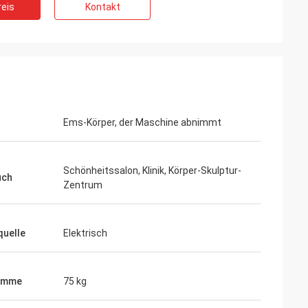
eis
Kontakt
Ems-Körper, der Maschine abnimmt
Schönheitssalon, Klinik, Körper-Skulptur-
uch
Zentrum
uelle
Elektrisch
amme
75 kg