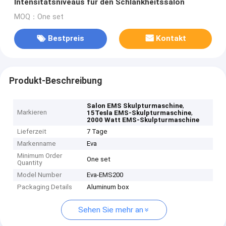
Intensitätsniveaus für den Schlankheitssalon
MOQ：One set
Bestpreis
Kontakt
Produkt-Beschreibung
,
Salon EMS Skulpturmaschine
Markieren
,
15Tesla EMS-Skulpturmaschine
2000 Watt EMS-Skulpturmaschine
Lieferzeit
7 Tage
Markenname
Eva
Minimum Order
One set
Quantity
Model Number
Eva-EMS200
Packaging Details
Aluminum box
Sehen Sie mehr an