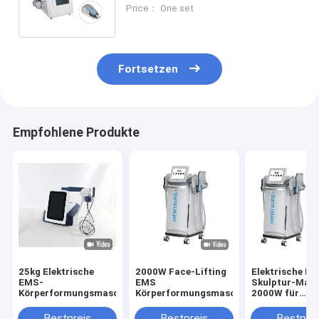
15Tesla Intensitätsniveaus für
Price： One set
den Schlankheitssalon
Fortsetzen
Empfohlene Produkte
25kg Elektrische
2000W Face-Lifting
Elektrische Mu
EMS-
EMS
Skulptur-Mas
Körperformungsmaschine
Körperformungsmaschine
2000W für
Fettverbrennu
Körper-Skulpt
Bestpreis
Bestpreis
Bestprei