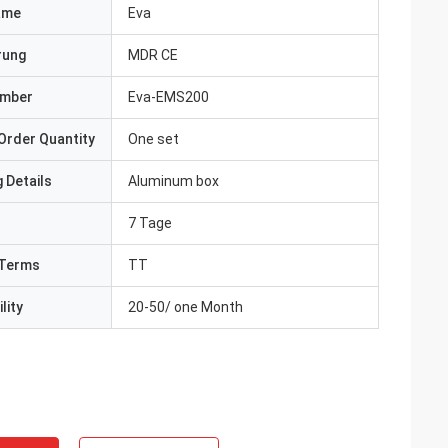
ame
Eva
erung
MDR CE
umber
Eva-EMS200
Order Quantity
One set
 Details
Aluminum box
7 Tage
Terms
TT
lity
20-50/ one Month