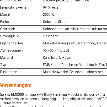
Produktbezeichnung
EMS-Körperskulpturmaschine
Intensitätswerte
0-15Tesla
Macht
2000 W
Farbe
Schwarz, Silber
Gebrauch
Schönheitssalon, Klinik, Körperskulpturz
Stromquelle
Elektrisch
Eigenschaften
Muskelstärkung, Fettverbrennung, Körper
Abmessungen
55 x 55 x 140 Zoll
Material
Kunststoff, Metall
Typ
EMS Körper Abnehmen Maschine, Hi Emt 
Funktionen
Muskelzuwachs, Fettabbau, Abnehmen
Anwendungen:
Die Eva-EMS200 ist eine EMS Body Slimming Maschine, die perfekt für 
erreichen wollen.so dass es langlebig und langlebig istMit seiner MDR 
Qualität vertrauen.