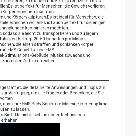
imulieren, zu stärken und Fett zu reduzieren.es ist
llenEs ist perfekt für Menschen, die Gewicht verlieren,
en Körper erreichen möchten.
n und Körperskulpturen.Es ist ideal für Menschen, die
ele erreichen wollenEs ist auch perfekt für diejenigen,
rbehandlungen kombinieren möchten.
 sodass sie leicht zu transportieren und zu lagern
ähigkeit beträgt 20-50 Einheiten pro Monat.
nschen, die einen straffen und schlanken Körper
ne mit EMS Gesichts- und EMS
kel-Stimulations-Gebäude, Muskelzuwachs und
n kürzester Zeit zu erreichen.
gestattet, die detaillierte Anweisungen und Tipps zur
ur Verfügung, um alle Fragen oder Bedenken, die Sie
worten..
en, dass Ihre EMS Body Sculpture Machine immer optimal
ufen zu lassen.
 Sie bitte nicht, sich an unser technisches
 erhalten.