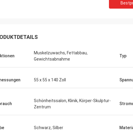
Bestpr
ODUKTDETAILS
Muskelzuwachs, Fettabbau,
ktionen
Typ
Gewichtsabnahme
messungen
55 x 55 x 140 Zoll
Spann
Schönheitssalon, Klinik, Körper-Skulptur-
rauch
Stromq
Zentrum
be
Schwarz, Silber
Materi