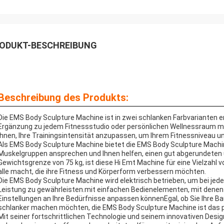
ODUKT-BESCHREIBUNG
Beschreibung des Produkts:
Die EMS Body Sculpture Machine ist in zwei schlanken Farbvarianten erhä
Ergänzung zu jedem Fitnessstudio oder persönlichen Wellnessraum 
Ihnen, Ihre Trainingsintensität anzupassen, um Ihrem Fitnessniveau 
Als EMS Body Sculpture Machine bietet die EMS Body Sculpture Machi
Muskelgruppen ansprechen und Ihnen helfen, einen gut abgerundeten 
Gewichtsgrenze von 75 kg, ist diese Hi Emt Machine für eine Vielzahl v
alle macht, die ihre Fitness und Körperform verbessern möchten.
Die EMS Body Sculpture Machine wird elektrisch betrieben, um bei jed
Leistung zu gewährleisten.mit einfachen Bedienelementen, mit denen 
Einstellungen an Ihre Bedürfnisse anpassen könnenEgal, ob Sie Ihre B
schlanker machen möchten, die EMS Body Sculpture Machine ist das pe
Mit seiner fortschrittlichen Technologie und seinem innovativen Desi