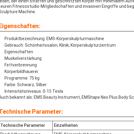
jeden, der einen straffen und geschnitzten Körper mit minimalem Au
teuren Fitnessstudio-Mitgliedschaften und invasiven Eingriffe und beg
Sculpture Machine..
Eigenschaften:
Produktbezeichnung: EMS-Körperskulpturmaschine
Gebrauch: Schönheitssalon, Klinik, Körperskulpturzentrum
Eigenschaften:
Muskelverstärkung
Fettverbrennung
Körperbildhauerei
Programme: 75 kg
Farbe: Schwarz, Silber
Intensitätsniveaus: 0-15 Tesla
Auch bekannt als: EMS Beauty Instrument, EMShape Neo Plus Body S
Technische Parameter:
Technische Parameter
Einzelheiten