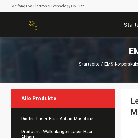
Weifang Eva Electronic Technology Co. , Ltd.
Start
EM
Startseite
/
EMS-Körperskul
Alle Produkte
Le
M
Dioden-Laser-Haar-Abbau-Maschine
Dreifacher Wellenlängen-Laser-Haar-
Abbau