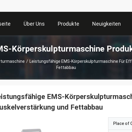
seite
Über Uns
Produkte
Neuigkeiten
S-Körperskulpturmaschine Produ
pturmaschine
/
Leistungsfähige EMS-Körperskulpturmaschine Für Eff
Fettabbau
istungsfähige EMS-Körperskulpturmaschi
uskelverstärkung und Fettabbau
Place of O