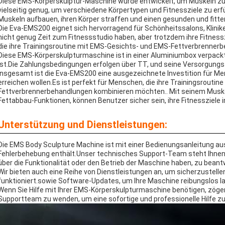
Diese EMS-Körperskulptur-Maschine wurde entwickelt, um Muskeln zu st
vielseitig genug, um verschiedene Körpertypen und Fitnessziele zu erfü
Muskeln aufbauen, ihren Körper straffen und einen gesunden und fitt
Die Eva-EMS200 eignet sich hervorragend für Schönheitssalons, Klinike
nicht genug Zeit zum Fitnessstudio haben, aber trotzdem ihre Fitnesszi
die ihre Trainingsroutine mit EMS-Gesichts- und EMS-Fettverbrenne
Diese EMS-Körperskulpturmaschine ist in einer Aluminiumbox verpackt,
ist.Die Zahlungsbedingungen erfolgen über TT, und seine Versorgungsf
Insgesamt ist die Eva-EMS200 eine ausgezeichnete Investition für Me
erreichen wollen.Es ist perfekt für Menschen, die ihre Trainingsrouti
Fettverbrennerbehandlungen kombinieren möchten.. Mit seinem Mus
Fettabbau-Funktionen, können Benutzer sicher sein, ihre Fitnessziele i
Unterstützung und Dienstleistungen:
Die EMS Body Sculpture Machine ist mit einer Bedienungsanleitung aus
Fehlerbehebung enthält.Unser technisches Support-Team steht Ihnen z
über die Funktionalität oder den Betrieb der Maschine haben, zu beant
Wir bieten auch eine Reihe von Dienstleistungen an, um sicherzustell
funktioniert.sowie Software-Updates, um Ihre Maschine reibungslos la
Wenn Sie Hilfe mit Ihrer EMS-Körperskulpturmaschine benötigen, zögern
Supportteam zu wenden, um eine sofortige und professionelle Hilfe zu