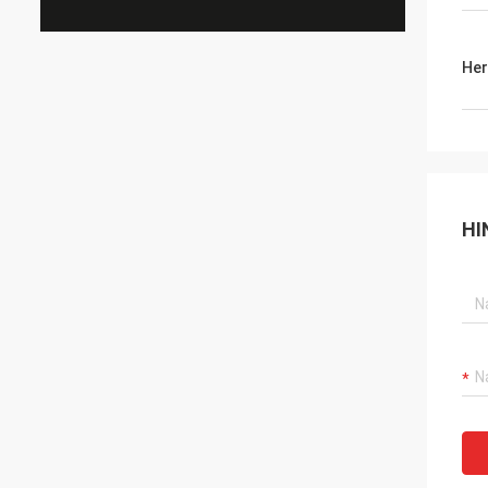
Her
HI