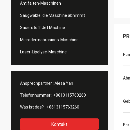
Antifalten-Maschinen
Saugwalze, die Maschine abnimmt
Sauerstoff Jet Machine
PR
Microdermabrasions-Maschine
Laser-Lipolyse-Maschine
Fun
Ab
Ansprechpartner :
Alesa Yan
Telefonnummer :
+8613115763260
Geb
Was ist das? :
+8613115763260
Kontakt
Far