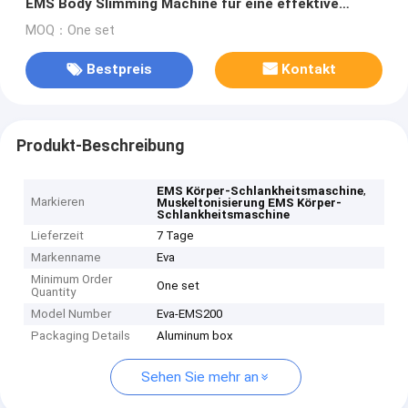
EMS Body Slimming Machine für eine effektive
Muskeltonung
MOQ：One set
Bestpreis
Kontakt
Produkt-Beschreibung
,
EMS Körper-Schlankheitsmaschine
Markieren
Muskeltonisierung EMS Körper-
Schlankheitsmaschine
Lieferzeit
7 Tage
Markenname
Eva
Minimum Order
One set
Quantity
Model Number
Eva-EMS200
Packaging Details
Aluminum box
Sehen Sie mehr an