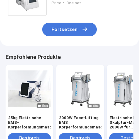
Price： One set
effektive Muskeltonung
Fortsetzen
Empfohlene Produkte
25kg Elektrische
2000W Face-Lifting
Elektrische Mu
EMS-
EMS
Skulptur-Mas
Körperformungsmaschine
Körperformungsmaschine
2000W für
Fettverbrennu
Körper-Skulpt
Bestpreis
Bestpreis
Bestprei