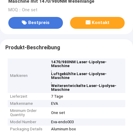
Maschine mit 1470/980NM Wellenlänge
MOQ：One set
Bestpreis
Kontakt
Produkt-Beschreibung
1470/980NM Laser-Lipolyse-
Maschine
,
Luftgekühlte Laser-Lipolyse-
Markieren
Maschine
,
Weiterentwickelte Laser-Lipolyse-
Maschine
Lieferzeit
7 Tage
Markenname
EVA
Minimum Order
One set
Quantity
Model Number
Eva-endo003
Packaging Details
Aluminum box