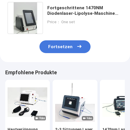
Fortgeschrittene 1470NM
Diodenlaser-Lipolyse-Maschine
mit 1470/980NM Wellenlänge
Price： One set
Fortsetzen
Empfohlene Produkte
Hautverjüngung
2-3 Sitzungen Laser
1470nm Laser