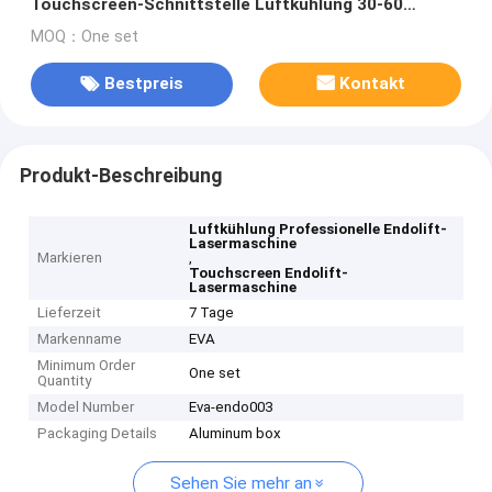
Touchscreen-Schnittstelle Luftkühlung 30-60
Minuten Behandlungszeit
MOQ：One set
Bestpreis
Kontakt
Produkt-Beschreibung
Luftkühlung Professionelle Endolift-
Lasermaschine
Markieren
,
Touchscreen Endolift-
Lasermaschine
Lieferzeit
7 Tage
Markenname
EVA
Minimum Order
One set
Quantity
Model Number
Eva-endo003
Packaging Details
Aluminum box
Sehen Sie mehr an