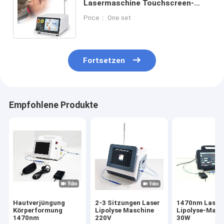
Lasermaschine Touchscreen-
Schnittstelle Luftkühlung 30-60
Price： One set
Minuten Behandlungszeit
Fortsetzen
Empfohlene Produkte
Hautverjüngung
2-3 Sitzungen Laser
1470nm Laser
Körperformung
Lipolyse Maschine
Lipolyse-Masc
1470nm
220V
30W