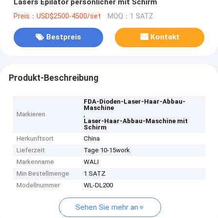
Lasers Epilator persönlicher mit Schirm
Preis：USD$2500-4500/set
MOQ：1 SATZ
Bestpreis
Kontakt
Produkt-Beschreibung
FDA-Dioden-Laser-Haar-Abbau-
Maschine
Markieren
,
Laser-Haar-Abbau-Maschine mit
Schirm
Herkunftsort
China
Lieferzeit
Tage 10-15work
Markenname
WALI
Min Bestellmenge
1 SATZ
Modellnummer
WL-DL200
Sehen Sie mehr an