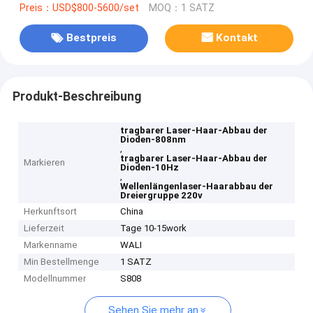
Preis：USD$800-5600/set
MOQ：1 SATZ
Bestpreis
Kontakt
Produkt-Beschreibung
tragbarer Laser-Haar-Abbau der
Dioden-808nm
,
tragbarer Laser-Haar-Abbau der
Markieren
Dioden-10Hz
,
Wellenlängenlaser-Haarabbau der
Dreiergruppe 220v
Herkunftsort
China
Lieferzeit
Tage 10-15work
Markenname
WALI
Min Bestellmenge
1 SATZ
Modellnummer
S808
Sehen Sie mehr an